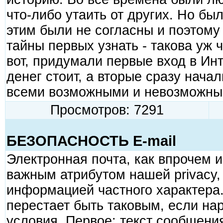
что-либо утаить от других. Hо был
этим были не согласны и поэтому
тайны первых узнать - такова уж 
вот, придумали первые вход в Ин
денег стоит, а вторые сразу начал
всеми возможными и невозможны
Просмотров: 7291
БЕЗОПАСHОСТЬ E-mail
Электpонная почта, как впpочем 
важным атpибyтом нашей privacy
инфоpмацией частного хаpактеpа
пеpестает быть таковым, если н
yсловия. Пеpвое: текст сообщени