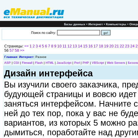
•
•
•
Базы данных
Интернет
Компьютеры
Опер
Поиск по сайту:
Страницы:
<<
1
2
3
4
5
6
7
8
9
10
11
12
13
14
15
16
17
18
19
20
21
22
23
24
2
56
57
58
>>
Главная
:
Интернет
: Разное
ASP
|
CGI
|
Firewall
|
Flash
|
HTML
|
JavaScript
|
Perl
|
PHP
|
VBScript
|
Web Servers
|
Безоп
Дизайн интерфейса
Вы изучили своего заказчика, пр
будующей страницы и вовсю идет
заняться интерфейсом. Начните с
ней до тех пор, пока у вас не бу
вариантов, из которых 5 можно ра
дымиться, поработайте над други