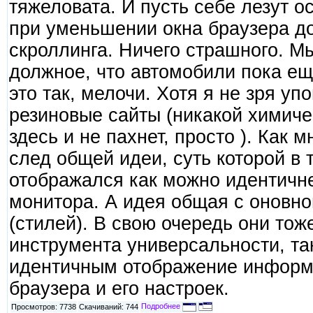
тяжеловата. И пусть себе лезут 
при уменьшении окна браузера до
скроллинга. Ничего страшного. М
должное, что автомобили пока еще
это так, мелочи. Хотя я не зря у
резиновые сайты (никакой химич
здесь и не пахнет, просто ). Как 
след общей идеи, суть которой в 
отображался как можно идентичн
монитора. А идея общая с оновн
(стилей). В свою очередь они то
инструмента универсальности, та
идентичным отображение информа
браузера и его настроек.
Подробнее
Просмотров: 7738
Скачиваний: 744