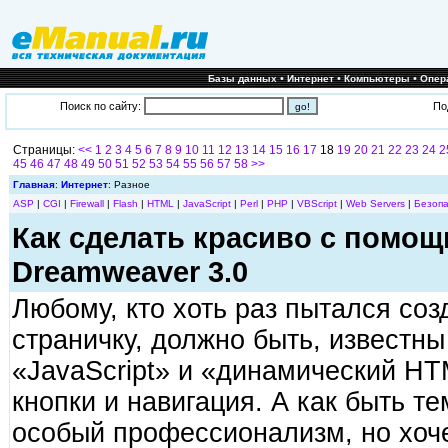
•
•
•
Базы данных
Интернет
Компьютеры
Опер
Поиск по сайту:
По
Страницы:
<<
1
2
3
4
5
6
7
8
9
10
11
12
13
14
15
16
17
18
19
20
21
22
23
24
2
45
46
47
48
49
50
51
52
53
54
55
56
57
58
>>
Главная
:
Интернет
: Разное
ASP
|
CGI
|
Firewall
|
Flash
|
HTML
|
JavaScript
|
Perl
|
PHP
|
VBScript
|
Web Servers
|
Безопа
Как сделать красиво с помо
Dreamweaver 3.0
Любому, кто хоть раз пытался соз
страничку, должно быть, известн
«JavaScript» и «динамический HT
кнопки и навигация. А как быть те
особый профессионализм, но хоче