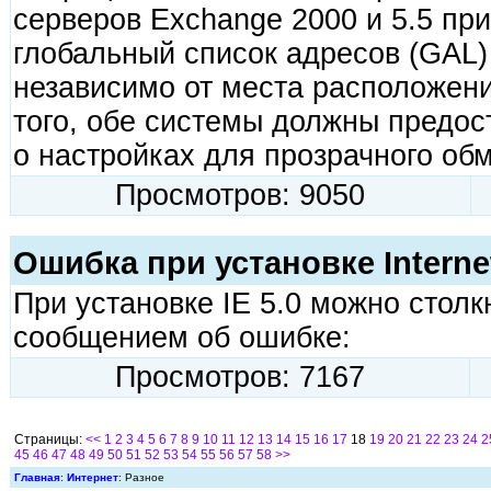
серверов Exchange 2000 и 5.5 пр
глобальный список адресов (GAL) 
независимо от места расположен
того, обе системы должны предос
о настройках для прозрачного об
Просмотров: 9050
Ошибка при установке Internet 
При установке IE 5.0 можно стол
сообщением об ошибке:
Просмотров: 7167
Страницы:
<<
1
2
3
4
5
6
7
8
9
10
11
12
13
14
15
16
17
18
19
20
21
22
23
24
2
45
46
47
48
49
50
51
52
53
54
55
56
57
58
>>
Главная
:
Интернет
: Разное