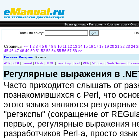
•
•
•
Базы данных
Интернет
Компьютеры
Опер
Поиск по сайту:
По
Страницы:
<<
1
2
3
4
5
6
7
8
9
10
11
12
13
14
15
16
17
18
19
20
21
22
23
24
2
45
46
47
48
49
50
51
52
53
54
55
56
57
58
>>
Главная
:
Интернет
: Разное
ASP
|
CGI
|
Firewall
|
Flash
|
HTML
|
JavaScript
|
Perl
|
PHP
|
VBScript
|
Web Servers
|
Безопа
Регулярные выражения в .NE
Часто приходится слышать от раз
познакомившихся с Perl, что осно
этого языка являются регулярные
"регэкспы" (сокращение от REGular
первых, регулярные выражения н
разработчиков Perl-а, просто язы