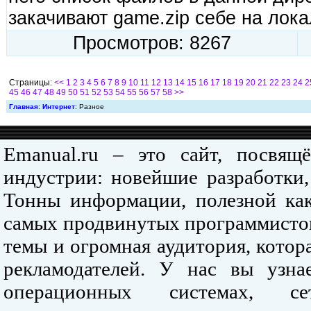
закачивают game.zip себе на лок
Просмотров: 8267
Страницы:
<<
1
2
3
4
5
6
7
8
9
10
11
12
13
14
15
16
17
18
19
20
21
22
23
24
2
45
46
47
48
49
50
51
52
53
54
55
56
57
58
>>
Главная
:
Интернет
: Разное
Emanual.ru – это сайт, посвя
индустрии: новейшие разработки,
Тонны информации, полезной как
самых продвинутых программистов
темы и огромная аудитория, кото
рекламодателей. У нас вы узна
операционных системах, се