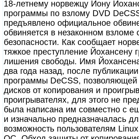
18-летнему норвежцу Йону Йохан
программы по взлому DVD DeCSS,
предъявлено официальное обвин
обвиняется в незаконном взломе
безопасности. Как сообщает норве
тяжкое преступление Йохансену г
лишения свободы. Имя Йохансена
два года назад, после публикации
программы DeCSS, позволяющей 
дисков от копирования и проигрыв
проигрывателях, для этого не пр
была написана им совместно с е
и изначально предназначалась для
возможность пользователям Linux
ОС. Обход защиты от копирования