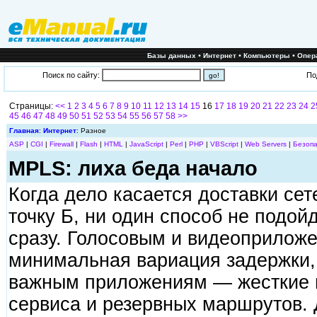
•
•
•
Базы данных
Интернет
Компьютеры
Опер
Поиск по сайту:
По
Страницы:
<<
1
2
3
4
5
6
7
8
9
10
11
12
13
14
15
16
17
18
19
20
21
22
23
24
2
45
46
47
48
49
50
51
52
53
54
55
56
57
58
>>
Главная
:
Интернет
: Разное
ASP
|
CGI
|
Firewall
|
Flash
|
HTML
|
JavaScript
|
Perl
|
PHP
|
VBScript
|
Web Servers
|
Безопа
MPLS: лиха беда начало
Когда дело касается доставки сет
точку Б, ни один способ не подо
сразу. Голосовым и видеоприлож
минимальная вариация задержки, 
важным приложениям — жесткие 
сервиса и резервных маршрутов.