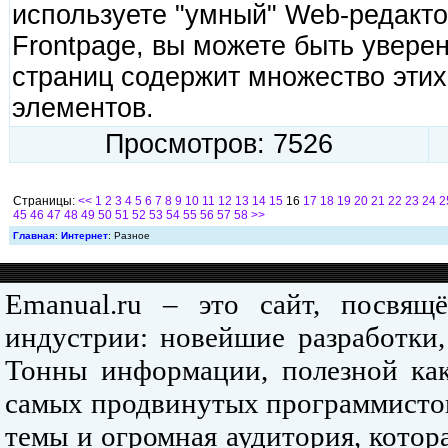
используете "умный" Web-редактор
Frontpage, вы можете быть увере
страниц содержит множество эти
элементов.
Просмотров: 7526
Страницы:
<<
1
2
3
4
5
6
7
8
9
10
11
12
13
14
15
16
17
18
19
20
21
22
23
24
2
45
46
47
48
49
50
51
52
53
54
55
56
57
58
>>
Главная
:
Интернет
: Разное
Emanual.ru – это сайт, посвя
индустрии: новейшие разработки,
Тонны информации, полезной как
самых продвинутых программистов
темы и огромная аудитория, кото