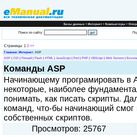
•
•
•
Базы данных
Интернет
Компьютеры
Опер
Поиск по сайту:
По
Страницы: 1
2
>>
Главная
:
Интернет
: ASP
ASP
|
CGI
|
Firewall
|
Flash
|
HTML
|
JavaScript
|
Perl
|
PHP
|
VBScript
|
Web Servers
|
Безопа
Команды ASP
Начинающему програмировать в 
некоторые, наиболее фундамента
понимать, как писать скрипты. Д
команд, что-бы начинающий смог 
собственных скриптов.
Просмотров: 25767