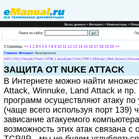
•
•
•
Базы данных
Интернет
Компьютеры
Опер
Поиск по сайту:
По
Страницы:
<<
1
2
3
4
5
6
7
8
9
10
11
12
13
14
15
16
17
18
19
20
>>
Главная
:
Интернет
: Безопасность
ASP
|
CGI
|
Firewall
|
Flash
|
HTML
|
JavaScript
|
Perl
|
PHP
|
VBScript
|
Web Servers
|
Безопа
ЗАЩИТА ОТ NUKE ATTACK
В Интернете можно найти множест
Attack, Winnuke, Land Attack и пр.
программ осуществляют атаку по 
(чаще всего используя порт 139) 
зависание атакуемого компьютера
возможность этих атак связана с
TCP/IP - мы не будем углубляться