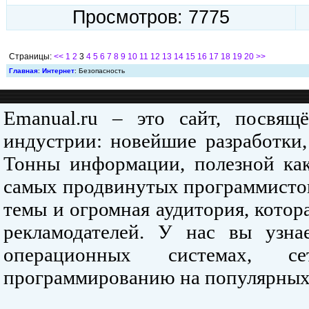
Просмотров: 7775
Страницы:
<<
1
2
3
4
5
6
7
8
9
10
11
12
13
14
15
16
17
18
19
20
>>
Главная
:
Интернет
: Безопасность
Emanual.ru – это сайт, посвя
индустрии: новейшие разработки,
Тонны информации, полезной как
самых продвинутых программистов
темы и огромная аудитория, кото
рекламодателей. У нас вы узна
операционных системах, се
программированию на популярных