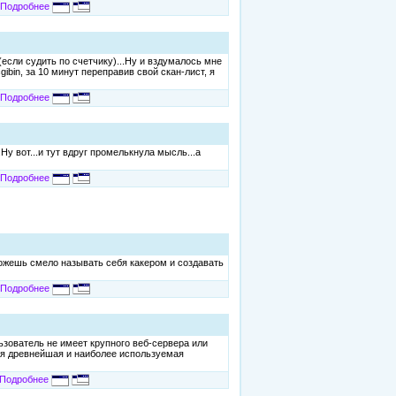
Подробнее
если судить по счетчику)...Ну и вздумалось мне
gibin, за 10 минут переправив свой скан-лист, я
Подробнее
.Ну вот...и тут вдруг промелькнула мысль...а
Подробнее
можешь смело называть себя какером и создавать
Подробнее
ьзователь не имеет крупного веб-сервера или
кая древнейшая и наиболее используемая
Подробнее