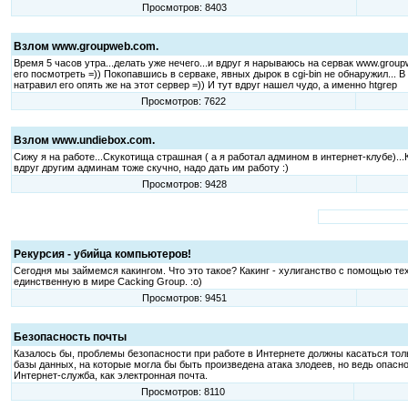
Просмотров: 8403
Взлом www.groupweb.com.
Время 5 часов утра...делать уже нечего...и вдруг я нарываюсь на сервак www.gro
его посмотреть =)) Покопавшись в серваке, явных дырок в cgi-bin не обнаружил... В д
натравил его опять же на этот сервер =)) И тут вдруг нашел чудо, а именно htgrep
Просмотров: 7622
Взлом www.undiebox.com.
Сижу я на работе...Скукотища страшная ( а я работал админом в интернет-клубе)...Кл
вдруг другим админам тоже скучно, надо дать им работу :)
Просмотров: 9428
Рекурсия - убийца компьютеров!
Сегодня мы займемся какингом. Что это такое? Какинг - хулиганство с помощью те
единственную в мире Cacking Group. :o)
Просмотров: 9451
Безопасность почты
Казалось бы, проблемы безопасности при работе в Интернете должны касаться толь
базы данных, на которые могла бы быть произведена атака злодеев, но ведь опас
Интернет-служба, как электронная почта.
Просмотров: 8110