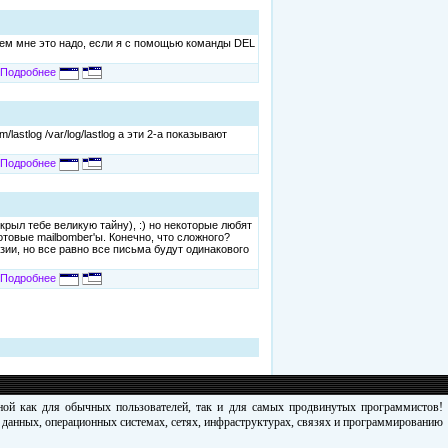
ачем мне это надо, если я с помощью команды DEL
Подробнее
astlog /var/log/lastlog а эти 2-а показывают
Подробнее
крыл тебе великую тайну), :) но некоторые любят
товые mailbomber'ы. Конечно, что сложного?
зии, но все равно все письма будут одинакового
Подробнее
зной как для обычных пользователей, так и для самых продвинутых программистов!
х данных, операционных системах, сетях, инфраструктурах, связях и программированию