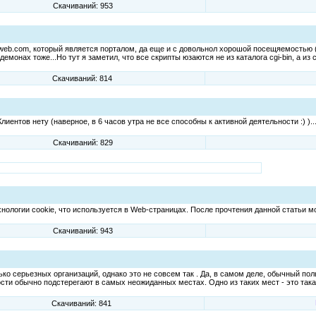
Скачиваний: 953
upweb.com, который является порталом, да еще и с довольнол хорошой посещяемостью (
емонах тоже...Но тут я заметил, что все скрипты юзаются не из каталога cgi-bin, а из c
Скачиваний: 814
иентов нету (наверное, в 6 часов утра не все способны к активной деятельности :) )..
Скачиваний: 829
хнологии cookie, что используется в Web-страницах. После прочтения данной статьи 
Скачиваний: 943
ко серьезных организаций, однако это не совсем так . Да, в самом деле, обычный пол
ности обычно подстерегают в самых неожиданных местах. Одно из таких мест - это та
Скачиваний: 841