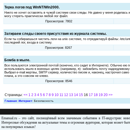
Терка логов под WinNT/Win2000.
Никто не хочет оставлять в чужой системе свои следы. Не давно у меня родилась 
могу стереть практически любой лог файл.
Просмотров: 7802
Затираем следы своего присутствия из журнала системы.
Если ты собираешься чистить логи на unix системе, то отредактируй файлы: /etc/untmp
последний лог, входа в систему.
Просмотров: 8267
Бомба в мыле.
Все пользуются электронной почтой (конечно, кто сидит в Интернете). Обычно ею п
использовать мыло в военных целях (например, я): забомбить почту надоедливому 
Выбрал e-mail жертвы, SMTP сервер, количество писем и, наконец, настрочил само 
плана, а это совсем не клево.
Просмотров: 8546
Страницы:
<<
1
2
3
4
5
6
7
8
9
10
11
12
13
14
15
16
17
18
19
20
>>
Главная
:
Интернет
: Безопасность
Emanual.ru – это сайт, посвящённый всем значимым событиям в IT-индустрии: нов
Интересные обсуждения на актуальные темы и огромная аудитория, которая может быть
на популярных языках!