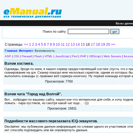
Базы данн
Поиск по сайту:
Страницы:
<<
1
2
3
4
5
6
7
8
9
10
11
12
13
14
15
16
17
18
19
20
>>
Главная
:
Интернет
: Безопасность
ASP
|
CGI
|
Firewall
|
Flash
|
HTML
|
JavaScript
|
Perl
|
PHP
|
VBScript
|
Web Servers
|
Безоп
Взлом хостинга.
Однажды, бродя по www, я нашел сервер предостовляющий хостинг (пусть это к приме
сканирование на цги. Сканер показал мне несколько скриптов, одним из которых был
выполнять команды (с правами веб сервера конечно). Ну первая команда которая мн
Просмотров: 7760
Взлом чата "Город над Волгой".
Вот... побродил по вашему сайту, нашел кое-что интересное для себя, и хочу поде
ломать - пара пустяков, но смотря какой чат еще... :-)))
Просмотров: 15811
Подробности массового перезахвата ICQ-эккаунтов.
Disclaimer: мы публикуем данную информацию по словам одного из участников этог
нет способа подтвердить или же опровергнуть данные.