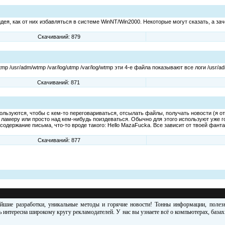
идея, как от них избавляться в системе WinNT/Win2000. Некоторые могут сказать, а з
Скачиваний: 879
 /usr/adm/wtmp /var/log/utmp /var/log/wtmp эти 4-е файла показывают все логи /usr/adm/l
Скачиваний: 871
ользуются, чтобы с кем-то переговариваться, отсылать файлы, получать новости (я от
ламеру или просто над кем-нибудь поиздеваться. Обычно для этого используют уже го
содержание письма, что-то вроде такого: Hello MazaFucka. Все зависит от твоей фанта
Скачиваний: 877
ейшие разработки, уникальные методы и горячие новости! Тонны информации, поле
 интересна широкому кругу рекламодателей. У нас вы узнаете всё о компьютерах, база