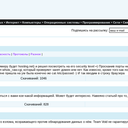
•
•
•
•
•
•
ых
Интернет
Компьютеры
Операционные системы
Программирование
Сети
Свя
Подпишись на рассылку:
асность
|
Протоколы
|
Разное
|
ру будет hosting.net) и решил посмотреть на его security level =) Просканив порты н
 whois_raw.cgi, который проверяет занят домен или нет. Как извесно, кроме того как 
е пришла на ум была конечно же cat /etc/passwd -) И так вводим в строку браузера
Скачиваний: 1046
литься с вами кое-какой информацией. Может будет интересно. Навеяно статьей про то,
Скачиваний: 828
о взлома, возражающего против обнародования данных о нём. Team Void не гарантиру