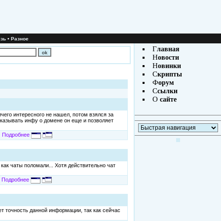
•
зь
Разное
Г
лавная
Н
овости
Н
овинки
С
крипты
Ф
орум
С
сылки
О
сайте
ичего интересного не нашел, потом взялся за
показывать инфу о домене он еще и позволяет
Подробнее
 как чаты поломали... Хотя действительно чат
Подробнее
ет точность данной информации, так как сейчас