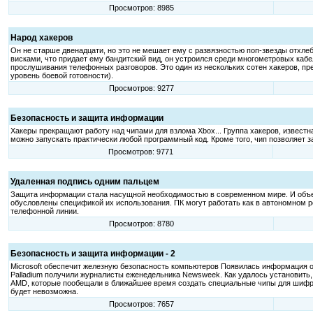
Просмотров: 8985
Народ хакеров
Он не старше двенадцати, но это не мешает ему с развязностью поп-звезды отхлеб
висками, что придает ему бандитский вид, он устроился среди многометровых каб
прослушивания телефонных разговоров. Это один из нескольких сотен хакеров, пр
уровень боевой готовности).
Просмотров: 9277
Безопасность и защита информации
Хакеры прекращают работу над чипами для взлома Xbox... Группа хакеров, известн
можно запускать практически любой программный код. Кроме того, чип позволяет з
Просмотров: 9771
Удаленная подпись одним пальцем
Защита информации стала насущной необходимостью в современном мире. И объ
обусловлены спецификой их использования. ПК могут работать как в автономном р
телефонной линии.
Просмотров: 8780
Безопасность и защита информации - 2
Microsoft обеспечит железную безопасность компьютеров Появилась информация 
Palladium получили журналисты еженедельника Newsweek. Как удалось установить, 
AMD, которые пообещали в ближайшее время создать специальные чипы для шифров
будет невозможна.
Просмотров: 7657