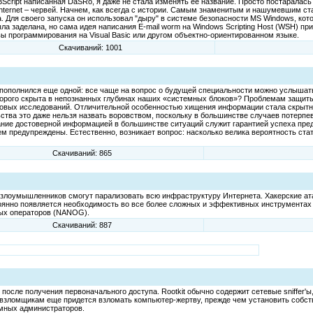
VBScript написанная DaSRo, я даже не стала изменять ее название. Просто постаралас
nternet – червей. Начнем, как всегда с истории. Самым знаменитым и нашумевшим ст
. Для своего запуска он использовал "дыру" в системе безопасности MS Windows, ко
а заделана, но сама идея написания E-mail worm на Windows Scripting Host (WSH) при
вы программирования на Visual Basic или другом объектно-ориентированном языке.
Скачиваний: 1001
пополнился еще одной: все чаще на вопрос о будущей специальности можно услышать
оторого скрыта в непознанных глубинах наших «системных блоков»? Проблемам защиты
вых исследований. Отличительной особенностью хищения информации стала скрытнос
тва это даже нельзя назвать воровством, поскольку в большинстве случаев потерпе
ание достоверной информацией в большинстве ситуаций служит гарантией успеха пре
нем предупреждены. Естественно, возникает вопрос: насколько велика вероятность ст
Скачиваний: 865
 злоумышленников смогут парализовать всю инфраструктуру Интернета. Хакерские ата
янно появляется необходимость во все более сложных и эффективных инструментах з
вых операторов (NANOG).
Скачиваний: 887
после получения первоначального доступа. Rootkit обычно содержит сетевые sniffer'ы
Хотя взломщикам еще придется взломать компьютер-жертву, прежде чем установить собств
емных администраторов.