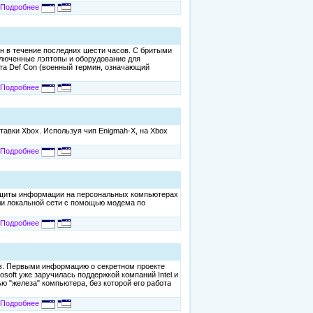
Подробнее
ан в течение последних шести часов. С бритыми
включенные лэптопы и оборудование для
ета Def Con (военный термин, означающий
Подробнее
тавки Xbox. Используя чип Enigmah-X, на Xbox
Подробнее
ащиты информации на персональных компьютерах
или локальной сети с помощью модема по
Подробнее
ов. Первыми информацию о секретном проекте
soft уже заручилась поддержкой компаний Intel и
 "железа" компьютера, без которой его работа
Подробнее