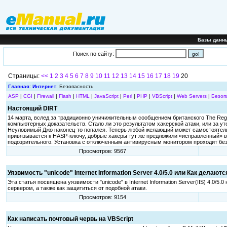
Базы данн
Поиск по сайту:
Страницы:
<<
1
2
3
4
5
6
7
8
9
10
11
12
13
14
15
16
17
18
19
20
Главная
:
Интернет
: Безопасность
ASP
|
CGI
|
Firewall
|
Flash
|
HTML
|
JavaScript
|
Perl
|
PHP
|
VBScript
|
Web Servers
|
Безоп
Настоящий DIRT
14 марта, вслед за традиционно уничижительным сообщением британского The Regi
компьютерных доказательств. Стало ли это результатом хакерской атаки, или за у
Неуловимый Джо наконец-то попался. Теперь любой желающий может самостоятельн
привязывается к HASP-ключу, добрые хакеры тут же предложили «исправленный» в
подозрительного. Установка с отключенным антивирусным монитором проходит без 
Просмотров: 9567
Уязвимость "unicode" Internet Information Server 4.0/5.0 или Как делаютс
Эта статья посвящена уязвимости "unicode" в Internet Information Server(IIS) 4.
сервером, а также как защититься от подобной атаки.
Просмотров: 9154
Как написать почтовый червь на VBScript