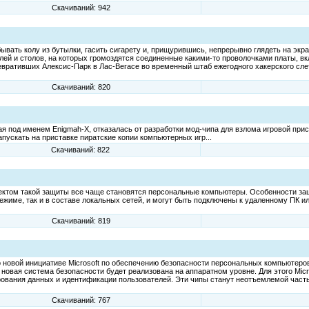
Скачиваний: 942
ывать колу из бутылки, гасить сигарету и, прищурившись, непрерывно глядеть на экр
елей и столов, на которых громоздятся соединенные какими-то проволочками платы, 
евративших Алексис-Парк в Лас-Вегасе во временный штаб ежегодного хакерского сл
Скачиваний: 820
ая под именем Enigmah-X, отказалась от разработки мод-чипа для взлома игровой прис
апускать на приставке пиратские копии компьютерных игр...
Скачиваний: 822
ектом такой защиты все чаще становятся персональные компьютеры. Особенности з
ежиме, так и в составе локальных сетей, и могут быть подключены к удаленному ПК 
Скачиваний: 819
о новой инициативе Microsoft по обеспечению безопасности персональных компьютер
новая система безопасности будет реализована на аппаратном уровне. Для этого Micro
ания данных и идентификации пользователей. Эти чипы станут неотъемлемой частью
Скачиваний: 767