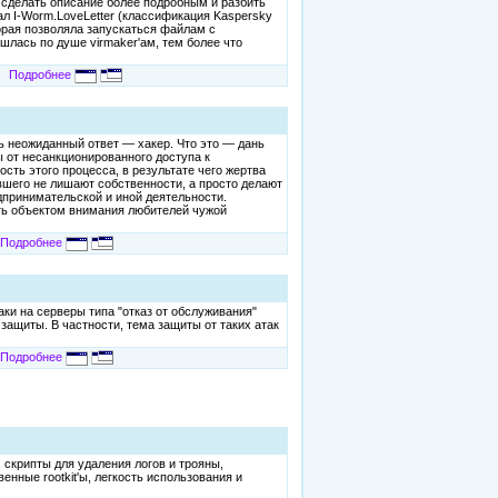
ь сделать описание более подробным и разбить
ал I-Worm.LoveLetter (классификация Kaspersky
торая позволяла запускаться файлам с
шлась по душе virmaker'ам, тем более что
Подробнее
 неожиданный ответ — хакер. Что это — дань
 от несанкционированного доступа к
ть этого процесса, в результате чего жертва
вшего не лишают собственности, а просто делают
дпринимательской и иной деятельности.
ать объектом внимания любителей чужой
Подробнее
ки на серверы типа "отказ от обслуживания"
ащиты. В частности, тема защиты от таких атак
Подробнее
, скрипты для удаления логов и трояны,
енные rootkit'ы, легкость использования и