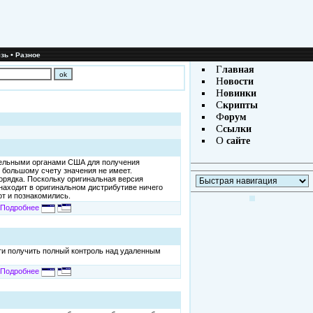
•
зь
Разное
Г
лавная
Н
овости
Н
овинки
С
крипты
Ф
орум
С
сылки
О
сайте
ительными органами США для получения
о большому счету значения не имеет.
орядка. Поскольку оригинальная версия
находит в оригинальном дистрибутиве ничего
от и познакомились.
Подробнее
ости получить полный контроль над удаленным
Подробнее