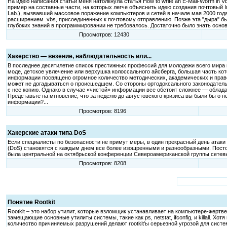
На идею написания статьи меня натолкнула статья How to write an E-Mail-Worm in 
пример на составные части, на которых легче объяснить идею создания почтовый I
Lab.), вызвавший массовое поражение компьютеров и сетей в начале мая 2000 года
расширением .vbs, присоединенных к почтовому отправлению. Позже эта "дыра" был
глубоких знаний в программировании не требовалось. Достаточно было знать осно
Просмотров: 12430
Хакерство — везение, наблюдательность или...
В последнее десятилетие список престижных профессий для молодежи всего мира 
моде, детское увлечение или верхушка колоссального айсберга, большая часть к
информации посвящено огромное количество методических, академических и право
может не догадываться о происшедшем. Со стороны ортодоксального законодательс
с нее копию. Однако в случае «чистой» информации все обстоит сложнее — облад
Представьте на мгновение, что за неделю до августовского кризиса вы были бы о 
информации?...
Просмотров: 8196
Хакерские атаки типа DoS
Если специалисты по безопасности не примут меры, в один прекрасный день атаки
(DoS) становятся с каждым днем все более изощренными и разнообразными. Посто
была центральной на октябрьской конференции Североамериканской группы сете
Просмотров: 8208
Понятие Rootkit
Rootkit – это набор утилит, которые взломщик устанавливает на компьютере-жертве 
замещающие основные утилиты системы, такие как ps, netstat, ifconfig, и killall. 
количество причиняемых разрушений делают rootkit'ы серьезной угрозой для сист