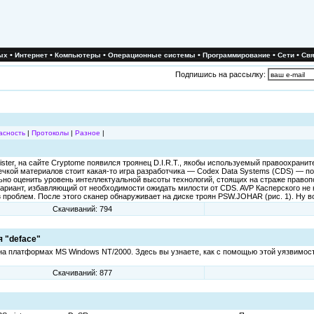
•
•
•
•
•
•
ых
Интернет
Компьютеры
Операционные системы
Программирование
Сети
Свя
Подпишись на рассылку:
асность
|
Протоколы
|
Разное
|
ster, на сайте Cryptome появился троянец D.I.R.T., якобы используемый правоохран
течкой материалов стоит какая-то игра разработчика — Codex Data Systems (CDS) — п
о оценить уровень интеллектуальной высоты технологий, стоящих на страже правоп
ариант, избавляющий от необходимости ожидать милости от CDS. AVP Касперского не 
проблем. После этого сканер обнаруживает на диске троян PSW.JOHAR (рис. 1). Ну в
Скачиваний: 794
я "deface"
0/5.0 на платформах MS Windows NT/2000. Здесь вы узнаете, как с помощью этой уязвим
Скачиваний: 877