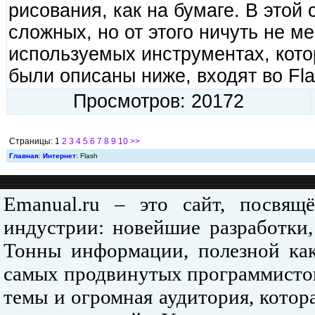
рисования, как на бумаге. В этой 
сложных, но от этого ничуть не 
используемых инструментах, котор
были описаны ниже, входят во Fla
Просмотров: 20172
Страницы: 1
2
3
4
5
6
7
8
9
10
>>
Главная
:
Интернет
: Flash
Emanual.ru – это сайт, посвя
индустрии: новейшие разработки,
Тонны информации, полезной как
самых продвинутых программистов
темы и огромная аудитория, кото