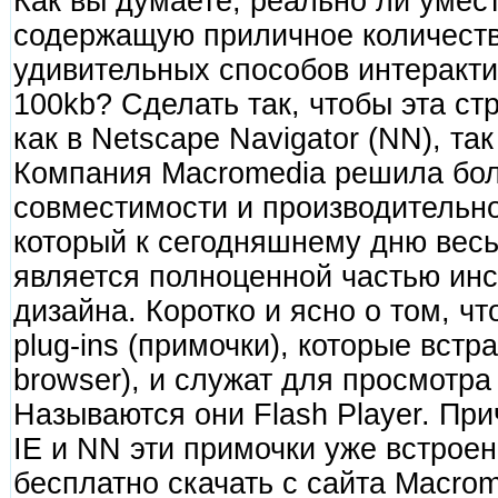
Как вы думаете, реально ли умест
содержащую приличное количеств
удивительных способов интеракти
100kb? Сделать так, чтобы эта ст
как в Netscape Navigator (NN), так 
Компания Macromedia решила бо
совместимости и производительно
который к сегодняшнему дню вес
является полноценной частью инс
дизайна. Коротко и ясно о том, чт
plug-ins (примочки), которые встр
browser), и служат для просмотра
Называются они Flash Player. Пр
IE и NN эти примочки уже встроен
бесплатно скачать с сайта Macrom