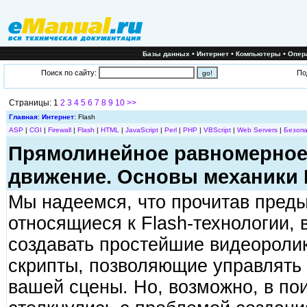
•
•
•
Базы данных
Интернет
Компьютеры
Опер
Поиск по сайту:
По
Страницы: 1
2
3
4
5
6
7
8
9
10
>>
Главная
:
Интернет
: Flash
ASP
|
CGI
|
Firewall
|
Flash
|
HTML
|
JavaScript
|
Perl
|
PHP
|
VBScript
|
Web Servers
|
Безопа
Прямолинейное равномерное
движение. Основы механики 
Мы надеемся, что прочитав преды
относящиеся к Flash-технологии, 
создавать простейшие видеороли
скрипты, позволяющие управлять
вашей сцены. Но, возможно, в по