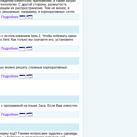
ождении клиентских приложений, а также затрат
технологии. С другой стороны, размытость
ающим их распространение. Тем не менее, в
и, решаемые, например, в корпоративных сетях.
Подробнее
м с использованием beta 2. Чтобы избежать каких
x.html. Как только вы скачаете его, установите
Подробнее
орых можно решать сложные корпоративные
Подробнее
о с программой на языке Java. Если Вам известно
Подробнее
атформу код? Такими вопросами задались однажды