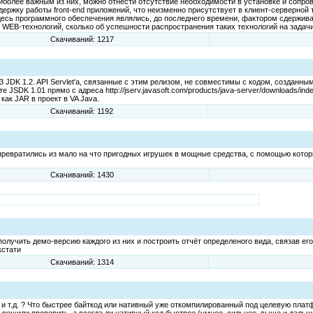
иболее важным из них, можно отнести отсутствие необходимости в установке и сопров
ержку работы front-end приложений, что неизменно присутствует в клиент-серверной 
здесь программного обеспечения являлись, до последнего времени, фактором сдержив
WEB-технологий, сколько об успешности распространения таких технологий на задач
Скачиваний: 1217
3 JDK 1.2. API Servlet'а, связанные с этим релизом, не совместимы с кодом, созданны
SDK 1.01 прямо с адреса http://jserv.javasoft.com/products/java-server/downloads/inde
 как JAR в проект в VA Java.
Скачиваний: 1192
 превратились из мало на что пригодных игрушек в мощные средства, с помощью кот
Скачиваний: 1430
олучить демо-версию каждого из них и построить отчёт определеного вида, связав ег
кстати
Скачиваний: 1314
 и т.д. ? Что быстрее байткод или нативный уже откомпилированный под целевую пл