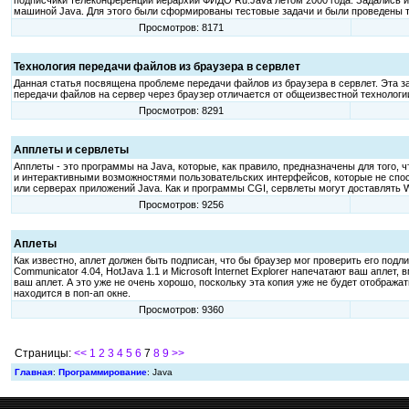
подписчики телеконференции иерархии ФИДО Ru.Java летом 2000 года. Задались и 
машиной Java. Для этого были сформированы тестовые задачи и были проведены те
Просмотров: 8171
Технология передачи файлов из браузера в сервлет
Данная статья посвящена проблеме передачи файлов из браузера в сервлет. Эта за
передачи файлов на сервер через браузер отличается от общеизвестной технологии
Просмотров: 8291
Апплеты и сервлеты
Апплеты - это программы на Java, которые, как правило, предназначены для того, 
и интерактивными возможностями пользовательских интерфейсов, которые не спос
или серверах приложений Java. Как и программы CGI, сервлеты могут доставлять
Просмотров: 9256
Аплеты
Как известно, аплет должен быть подписан, что бы браузер мог проверить его подл
Communicator 4.04, HotJava 1.1 и Microsoft Internet Explorer напечатают ваш аплет
ваш аплет. А это уже не очень хорошо, поскольку эта копия уже не будет отобража
находится в поп-ап окне.
Просмотров: 9360
Страницы:
<<
1
2
3
4
5
6
7
8
9
>>
Главная
:
Программирование
: Java