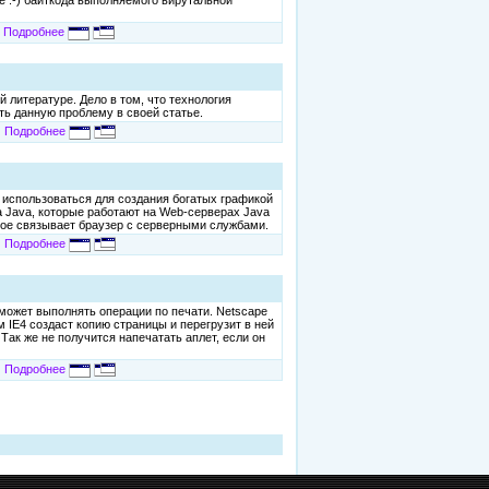
е :-) байткода выполняемого вирутальной
Подробнее
 литературе. Дело в том, что технология
ть данную проблему в своей статье.
Подробнее
т использоваться для создания богатых графикой
 Java, которые работают на Web-серверах Java
рое связывает браузер с серверными службами.
Подробнее
 сможет выполнять операции по печати. Netscape
ом IE4 создаст копию страницы и перегрузит в ней
Так же не получится напечатать аплет, если он
Подробнее