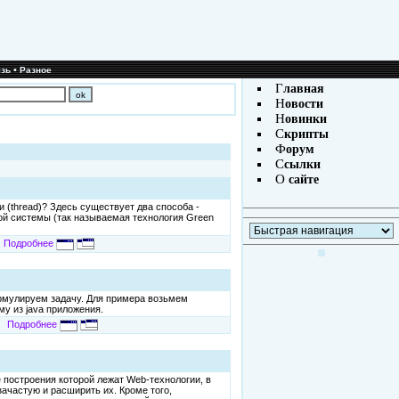
•
зь
Разное
Г
лавная
Н
овости
Н
овинки
С
крипты
Ф
орум
С
сылки
О
сайте
 (thread)? Здесь существует два способа -
ой системы (так называемая технология Green
Подробнее
ормулируем задачу. Для примера возьмем
у из java приложения.
Подробнее
 построения которой лежат Web-технологии, в
зачастую и расширить их. Кроме того,