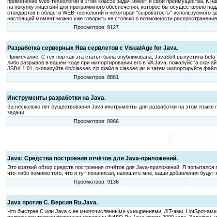
применение Web-технологий в этом классе задач имеет и свои преимущества. К на
на покупку лицензий для программного обеспечения, которое бы осуществляло подд
стандартов в области WEB-технологий и некоторая "сыроватость" используемого 
настоящий момент можно уже говорить не столько о возможности распространения 
Просмотров: 9127
Разработка серверных Ява сервлетов с VisualAge for Java.
Примечание: С тех пор как эта статья была опубликована, JavaSoft выпустила beta 
либо разрывов в вашем коде при импортировании его в VA Java, пожалуйста скачайте J
JSDK 1.01, скопируйте /lib/classes.zip файл в classes.jar и затем импортируйте файл
Просмотров: 8881
Инструменты разработки на Java.
За несколько лет существования Java инструменты для разработки на этом языке
задачи.
Просмотров: 8966
Java: Средства построения отчётов для Java-приложений.
Это краткий обзор средств построения отчётов для Java-приложений. Я попытался п
что-либо помимо того, что я тут понаписал, напишите мне, ваши добавления будут 
Просмотров: 9136
Java против C. Версия Ru.Java.
Что быстрее C или Java с ее многочисленными ухищрениями, JIT-ами, HotSpot-ами