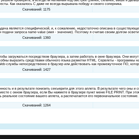
решили проверить, а всегда ли нативный код быстрее (умнее, сильнее, выше и дальш
сты. Как оказалось C даже не всегда вырывала победу и своего соперника.
Скачиваний: 1175
дача является специфической, и, к сожалению, недостаточно описана в существующей
 подачи запроса name-value (имя - значение). Поэтому я считаю своим долгом освети
Скачиваний: 1360
чтобы загружаться посредством браузера, а затем работать в окне браузера. Они могу
обны выразить средствами обычного языка разметки HTML. Сервлеты - программы на
 Web-службы непосредственно в браузер или действовать как промежуточное ПО, кото
Скачиваний: 1427
инность и в результате понизить секъюрити для этого аплета. В результате чего оны и
, вместе с окном браузера, если Вы нажмете в браузере пункт меню FILE PRINT. При эт
ть реальное состояние вашего аплета, а распечатается его первоначальное состояние. 
Скачиваний: 1264