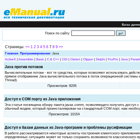
Базы данн
Поиск по сайту:
Страницы:
<<
1
2
3
4
5
6
7
8
9
>>
Главная
:
Программирование
: Java
ActiveX
|
Assembler
|
Basic
|
C & C++
|
CGI
|
Clarion
|
Clipper
|
Delphi
|
FoxPro
|
Java
|
Parad
Java против потоков
Вычислительные потоки - вот те средства, которые позволяют использовать действ
прямое отображение Java вычислительного потока в поток операционной системы 
Thread).
Просмотров: 8205
Доступ к COM порту из Java приложения
Эта статья посвящена обзору пакета javax.comm, позволяющего получить доступ 
обычный модем, который проинсталлирован на стандартный COM порт, нам необходи
Просмотров: 10154
Доступ к базам данных из Java-программ и проблемы русификации
В работе рассматриваются некоторые аспекты построения клиентского приложения 
определенных ситуациях может не только сохранить возможности классического при