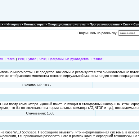
•
•
•
•
•
•
ых
Интернет
Компьютеры
Операционные системы
Программирование
Сети
Свя
Подпишись на рассылку:
ox
|
Pascal
|
Perl
|
Python
|
Unix
|
Программные руководства
|
Разное
|
ительно много поточные средства. Как обычно реализуются эти вичислительные потоки
или же отображения множества потоков виртуальной машины в один поток операционн
Скачиваний: 1035
с COM порту компьютера. Данный пакет не входит в стандартный набор JDK. Итак, сф
мо, что бы он откликался на терминальные команды (AT, ATDP и т.д.), посылаемые ем
Скачиваний: 1555
на базе WEB броузера. Необходимо отметить, что информационная система, в основе
ложения, т.е. приложения разработанного в рамках клиент-серверной технологии, но 