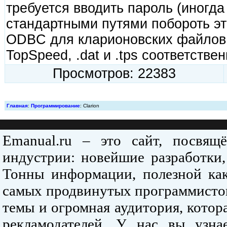
требуется вводить пароль (иногда 
стандартными путями побороть эт
ODBC для кларионовских файлов (
TopSpeed, .dat и .tps соответстве
Просмотров: 22383
Главная
:
Программирование
: Clarion
Emanual.ru – это сайт, посвя
индустрии: новейшие разработки,
Тонны информации, полезной как
самых продвинутых программистов
темы и огромная аудитория, кото
рекламодателей. У нас вы узна