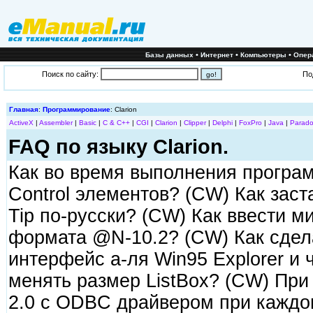
•
•
•
Базы данных
Интернет
Компьютеры
Опер
Поиск по сайту:
По
Главная
:
Программирование
: Clarion
ActiveX
|
Assembler
|
Basic
|
C & C++
|
CGI
|
Clarion
|
Clipper
|
Delphi
|
FoxPro
|
Java
|
Parado
FAQ по языку Clarion.
Как во время выполнения програ
Control элементов? (CW) Как зас
Tip по-русски? (CW) Как ввести мин
формата @N-10.2? (CW) Как сдела
интерфейс а-ля Win95 Explorer и
менять размер ListBox? (CW) При 
2.0 с ODBC драйвером при каждо