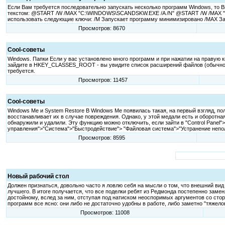
Если Вам требуется последовательно запускать несколько программ Windows, то В
текстом: @START /W /MAX "C:\WINDOWS\SCANDSKW.EXE /A /N" @START /W /MAX "C:
использовать следующие ключи: /M Запускает программу минимизировано /MAX Запу
Просмотров: 8670
Cool-советы
Windows. Папки Если у вас установлено много программ и при нажатии на правую к
зайдите в HKEY_CLASSES_ROOT - вы увидите список расширений файлов (обычно до
требуется.
Просмотров: 11457
Cool-советы
Windows Me и System Restore В Windows Me появилась такая, на первый взгляд, 
восстанавливает их в случае повреждения. Однако, у этой медали есть и оборотная
обнаружили и удалили. Эту функцию можно отключить, если зайти в "Control Panel">"
управления">"Система">"Быстродействие"> "Файловая система">"Устранение непол
Просмотров: 8595
Новый рабочий стол
Должен признаться, довольно часто я ловлю себя на мысли о том, что внешний вид 
лучшего. В итоге получается, что все поделки ребят из Редмонда постепенно за
достойному, вслед за ним, отступая под натиском неоспоримых аргументов со сторо
программ все ясно: они либо не достаточно удобны в работе, либо заметно "тяжело
Просмотров: 11008