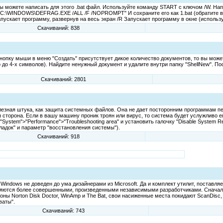
ы можете написать для этого .bat файл. Используйте команду START с ключом /W. Н
\WINDOWS\DEFRAG.EXE /ALL /F /NOPROMPT" И сохраните его как 1.bat (обратите вни
скает программу, развернув на весь экран /R Запускает программу в окне (использ
Скачиваний: 838
нопку мыши в меню "Создать" присутствует дикое количество документов, то вы можете
 4-х символов). Найдите ненужный документ и удалите внутри папку "ShellNew". По
Скачиваний: 2801
полезная штука, как защита системных файлов. Она не дает посторонним программам 
 сторона. Если в вашу машину проник троян или вирус, то система будет услужливо ег
System">"Performance">"Troubleshooting area" и установить галочку "Disable System R
адок" и параметр "восстановления системы").
Скачиваний: 918
Windows не доведен до ума дизайнерами из Microsoft. Да и комплект утилит, поставл
меняются более совершенными, произведенными независимыми разработчиками. Снача
ны Norton Disk Doctor, WinAmp и The Bat, свои насиженные места покидают ScanDisc, M
ваты".
Скачиваний: 743