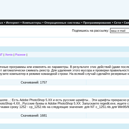
•
•
•
•
•
•
ых
Интернет
Компьютеры
Операционные системы
Программирование
Сети
Свя
Подпишись на рассылку:
NT
|
Xenix
|
Разное
|
ичные программы или изменять их параметры. В результате этих действий (даже посл
т автоматически сжимать реестр. Для удаления этого мусора и проверки правильнос
зите компьютер в режиме командной строки. На всякий случай сделайте резервные ко
Скачиваний: 1757
е...: Есть Adobe PhotoShop 5.XX и есть русские шрифты... Эти шрифты прекрасно ра
hotoShop 4.XX...Рyсские бyквы в Adobe PhotoShop 5.XX: Запускаете regedit.exe, ищите
и сроку 1252 - cp_1252.nls на следующие значения: для NT c_1251.nls для Win95/98
Скачиваний: 1681