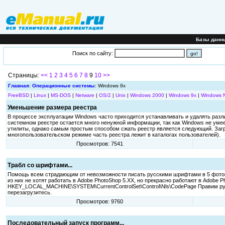
Базы данн
Поиск по сайту:
Страницы:
<<
1
2
3
4
5
6
7
8
9
10
>>
Главная
:
Операционные системы
: Windows 9x
FreeBSD
|
Linux
|
MS-DOS
|
Netware
|
OS/2
|
Unix
|
Windows 2000
|
Windows 9x
|
Windows 
Уменьшение размера реестра
В процессе эксплуатации Windows часто приходится устанавливать и удалять разл
системном реестре остается много ненужной информации, так как Windows не умее
утилиты, однако самым простым способом сжать реестр является следующий. Загру
многопользовательском режиме часть реестра лежит в каталогах пользователей).
Просмотров: 7541
Трабл со шрифтами...
Помощь всем страдающим от невозможности писать русскими шрифтами в 5 фотошоп
из них не хотят работать в Adobe PhotoShop 5.XX, но прекрасно работают в Adobe P
HKEY_LOCAL_MACHINE\SYSTEM\CurrentControlSet\Control\Nls\CodePage Правим ручкам
перезагрузитесь.
Просмотров: 9760
Последовательный запуск программ...