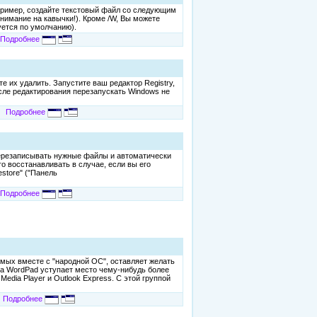
апример, создайте текстовый файл со следующим
мание на кавычки!). Кроме /W, Вы можете
уется по умолчанию).
Подробнее
 их удалить. Запустите ваш редактор Registry,
сле редактирования перезапускать Windows не
Подробнее
перезаписывать нужные файлы и автоматически
о восстанавливать в случае, если вы его
estore" ("Панель
Подробнее
яемых вместе с "народной ОС", оставляет желать
ла WordPad уступает место чему-нибудь более
edia Player и Outlook Express. С этой группой
Подробнее