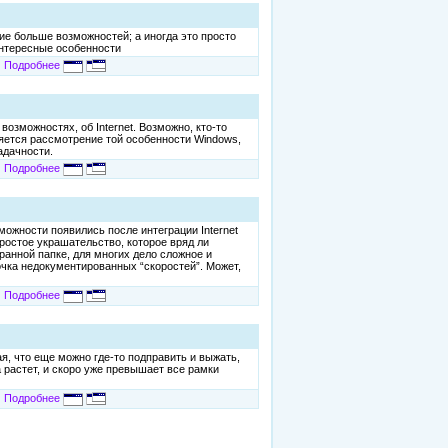
ие больше возможностей; а иногда это просто
интересные особенности
Подробнее
зможностях, об Internet. Возможно, кто-то
яется рассмотрение той особенности Windows,
адачности.
Подробнее
можности появились после интеграции Internet
простое украшательство, которое вряд ли
ранной папке, для многих дело сложное и
арочка недокументированных “скоростей”. Может,
Подробнее
я, что еще можно где-то подправить и выжать,
а растет, и скоро уже превышает все рамки
Подробнее