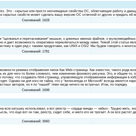
icks. Это - скрытые или просто неочевидные свойства ОС, облегчающие работу и дающ
и скрытых свойств может сделать вашу версию ОС отличной от других и придать ей 
Скачиваний: 1628
 "щелканья и перетаскивания" мышью, о длинных именах файлов, о мультимедийных во
но и дает возможность оперативно переключаться между ними. Темой этой статьи явл
систему в один ряд с такими продуктами, как UNIX и OS/2. Мы будем говорить о многоз
Скачиваний: 1781
озможности режима отображения папок Как Web-страница. Как известно, такого рода воз
ь их для чего-то более сложного, чем изменение фонового рисунка. Это, в общем-то, 
е потому, что создавать html-страницу, управляющую отображением информации в изб
здят. Однако ни для кого не тайна, что у “велосипеда от Microsoft” всегда имеется п
стных авторов, но я по “нашей” теме нигде ничего не встречал. Итак, по порядку.
Скачиваний: 1698
на всю катушку использовал, а вот реестр — сердце винды — забыл.- Трудно жить, зна
, что еще вот он там, реестр, сидит себе, и никто его не трогает. А он все растет д
Скачиваний: 3060