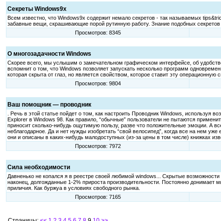
Секреты Windows9x
Всем известно, что Windows9x содержит немало секретов - так называемых tips&tr
забавные вещи, скрашивающие порой рутинную работу. Знание подобных секретов 
Просмотров: 8345
О многозадачности Windows
Скорее всего, мы услышим о замечательном графическом интерфейсе, об удобстве
вспомнит о том, что Windows позволяет запускать несколько программ одновремен
которая скрыта от глаз, но является свойством, которое ставит эту операционную 
Просмотров: 9804
Ваш помощник — проводник
. Речь в этой статье пойдет о том, как настроить Проводник Windows, используя в
Explorer в Windows 98. Как правило, “обычные” пользователи не пытаются применит
приносит сколько-нибудь ощутимую пользу, разве что положительные эмоции. А вс
неблагодарное. Да и нет нужды изобретать “свой велосипед”, когда все на нем уже е
они и описаны в каких-нибудь малодоступных (из-за цены в том числе) книжках изве
Просмотров: 7972
Сила необходимости
Давненько не копался я в реестре своей любимой windows... Скрытые возможности 
наконец, долгожданные 1-2% прироста производительности. Постоянно донимает мысль
приличия. Как буржуа в условиях свободного рынка.
Просмотров: 7165
Страницы:
<<
1
2
3
4
5
6
7
8
9
10
>>