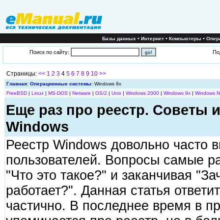
•
•
•
Базы данных
Интернет
Компьютеры
Опер
Поиск по сайту:
По
Страницы:
<<
1
2
3
4
5
6
7
8
9
10
>>
Главная
:
Операционные системы
: Windows 9x
FreeBSD
|
Linux
|
MS-DOS
|
Netware
|
OS/2
|
Unix
|
Windows 2000
|
Windows 9x
|
Windows N
Еще раз про реестр. Советы 
Windows
Реестр Windows довольно часто в
пользователей. Вопросы самые ра
"Что это такое?" и заканчивая "За
работает?". Данная статья ответи
частично. В последнее время в п