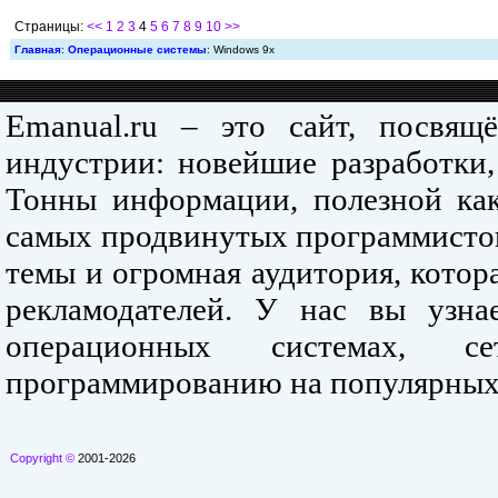
Страницы:
<<
1
2
3
4
5
6
7
8
9
10
>>
Главная
:
Операционные системы
: Windows 9x
Emanual.ru – это сайт, посвя
индустрии: новейшие разработки,
Тонны информации, полезной как
самых продвинутых программистов
темы и огромная аудитория, кото
рекламодателей. У нас вы узна
операционных системах, се
программированию на популярных
Copyright ©
2001-2026