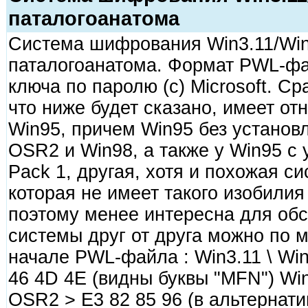
паталогоанатома
Система шифрования Win3.11/Win
паталогоанатома. Формат PWL-фа
ключа по паролю (c) Microsoft. Ср
что ниже будет сказано, имеет от
Win95, причем Win95 без установл
OSR2 и Win98, а также у Win95 с
Pack 1, другая, хотя и похожая 
которая не имеет такого изобилия
поэтому менее интересна для обс
системы друг от друга можно по 
начале PWL-файла : Win3.11 \ Win9
46 4D 4E (видны буквы "MFN") Win9
OSR2 > E3 82 85 96 (в альтернати