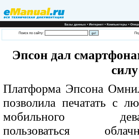
•
•
•
Базы данных
Интернет
Компьютеры
Опер
Поиск по сайту:
По
Эпсон дал смартфон
силу
Платформа Эпсона Омни
позволила печатать с лю
мобильного девай
пользоваться облач