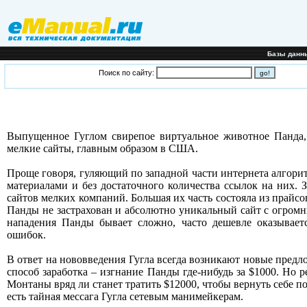
Базы данн
Поиск по сайту:
Выпущенное Гуглом свирепое виртуальное животное Панда, 
мелкие сайты, главным образом в США.
Проще говоря, гуляющий по западной части интернета алгори
материалами и без достаточного количества ссылок на них.
сайтов мелких компаний. Большая их часть состояла из прайсо
Панды не застрахован и абсолютно уникальный сайт с огромн
нападения Панды бывает сложно, часто дешевле оказывает
ошибок.
В ответ на нововведения Гугла всегда возникают новые пре
способ заработка – изгнание Панды где-нибудь за $1000. Но 
Монтаны вряд ли станет тратить $12000, чтобы вернуть себе по
есть тайная мессага Гугла сетевым манимейкерам.