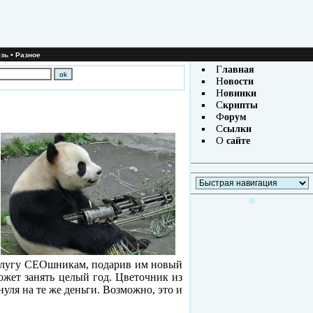
•
зь
Разное
Г
лавная
Н
овости
Н
овинки
С
крипты
Ф
орум
С
сылки
О
сайте
услугу СЕОшникам, подарив им новый
ожет занять целый год. Цветочник из
уля на те же деньги. Возможно, это и