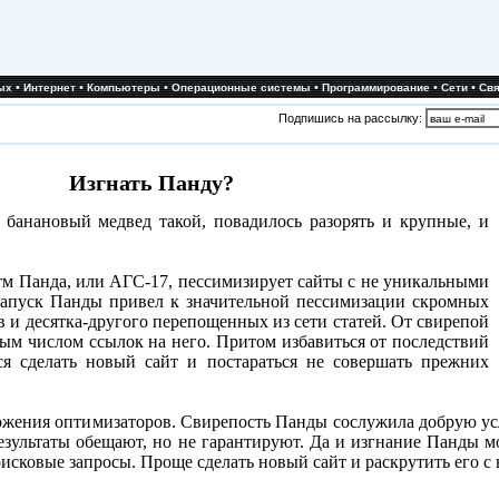
•
•
•
•
•
•
ых
Интернет
Компьютеры
Операционные системы
Программирование
Сети
Свя
Подпишись на рассылку:
Изгнать Панду?
банановый медвед такой, повадилось разорять и крупные, и
тм Панда, или АГС-17, пессимизирует сайты с не уникальными
 Запуск Панды привел к значительной пессимизации скромных
в и десятка-другого перепощенных из сети статей. От свирепой
ым числом ссылок на него. Притом избавиться от последствий
ся сделать новый сайт и постараться не совершать прежних
дложения оптимизаторов. Свирепость Панды сослужила добрую 
результаты обещают, но не гарантируют. Да и изгнание Панды м
исковые запросы. Проще сделать новый сайт и раскрутить его с н