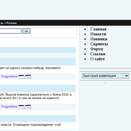
•
зь
Разное
Г
лавная
Н
овости
Н
овинки
С
крипты
Ф
орум
С
сылки
О
сайте
ают ни одного сколько-нибудь значимого
Подробнее
oth. Вышла новинка параллельно с Nokia 6310 и,
 всего 84 г и тем не менее не кажется
Подробнее
 класса. Очередное подтверждение этой