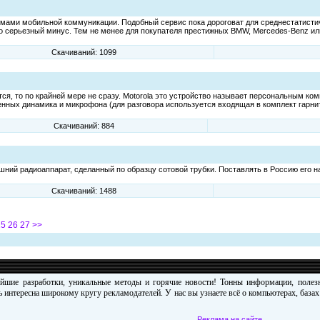
емами мобильной коммуникации. Подобный сервис пока дороговат для среднестатистич
о серьезный минус. Тем не менее для покупателя престижных BMW, Mercedes-Benz или
Скачиваний: 1099
тся, то по крайней мере не сразу. Motorola это устройство называет персональным к
венных динамика и микрофона (для разговора используется входящая в комплект гарнит
Скачиваний: 884
шний радиоаппарат, сделанный по образцу сотовой трубки. Поставлять в Россию его н
Скачиваний: 1488
25
26
27
>>
ейшие разработки, уникальные методы и горячие новости! Тонны информации, поле
 интересна широкому кругу рекламодателей. У нас вы узнаете всё о компьютерах, база
Реклама на сайте