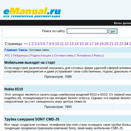
Базы данн
Поиск по сайту:
Страницы:
<<
1
2
3
4
5
6
7
8
9
10
11
12
13
14
15
16
17
18
19
20
21
22
23
24
Главная
:
Связь
: Сотовая связь
АТС
|
Пейджеры
|
Радиостанции
|
Сотовая связь
|
Телефоны
|
Факсы
|
Мобильник выходит на старт
Если индустрия развлечений оказалась для сотовых фирм удачной сферой вложения
спортивного мероприятия и даже устраивают свои собственные, подчас довольно 
Просмотров: 7088
Nokia 6510
Этот аппарат является своего рода симбиозом моделей 8310 и 6310: От первой ему 
подобно ей, позиционируется как аппарат бизнес-класса. Однако это первая бизне
сверхлегким за счет смещенного вниз центра тяжести
Просмотров: 7900
Трубка самураев SONY CMD-J5
Все чаще создатели сотовых телефонов low-end стали оснащать свои трубки боль
тенденции продемонстрировала компания Sony, явив миру мобильник CMD-J5.