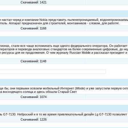
Скачиваний: 1421
я настал черед и компании Nokia представить пыленепроницаемый, водонепромокаемы
ель. Аппарат предназначен для строителей, монтажников - словом, для работяг.
Скачиваний: 1168
егионах, стали все чаще вспоминать еще одного федерального оператора. Он работает 
раторов и перевода аналоговых стандартов на более современные цифровые, до нед
 ресурсы для ее продолжения. О чем журналу Russian Mobile и рассказал президент и
Скачиваний: 1148
е бы, они первыми освоили мобильный Интернет (iMode) и уже запустили первую сеть
на восходящего солнца и здесь обошла Старый Свет
Скачиваний: 1074
ль GT-7130. Неброский и в то же время привлекательный дизайн Lg GT-7130 позволяе
Скачиваний: 1226