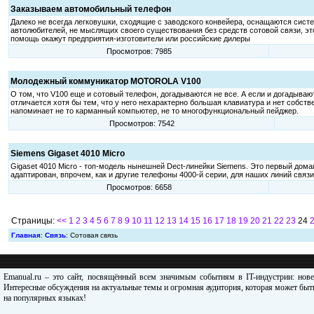
Заказываем автомобильный телефон
Далеко не всегда легковушки, сходящие с заводского конвейера, оснащаются сист
автолюбителей, не мыслящих своего существования без средств сотовой связи, эт
помощь окажут предприятия-изготовители или российские дилеры
Просмотров: 7985
Молодежный коммуникатор MOTOROLA V100
О том, что V100 еще и сотовый телефон, догадываются не все. А если и догадываю
отличается хотя бы тем, что у него нехарактерно большая клавиатура и нет собст
напоминает не то карманный компьютер, не то многофункциональный пейджер.
Просмотров: 7542
Siemens Gigaset 4010 Micro
Gigaset 4010 Micro - топ-модель нынешней Dect-линейки Siemens. Это первый дома
адаптирован, впрочем, как и другие телефоны 4000-й серии, для наших линий связи
Просмотров: 6658
Страницы:
<<
1
2
3
4
5
6
7
8
9
10
11
12
13
14
15
16
17
18
19
20
21
22
23
24
Главная
:
Связь
: Сотовая связь
Emanual.ru – это сайт, посвящённый всем значимым событиям в IT-индустрии: нов
Интересные обсуждения на актуальные темы и огромная аудитория, которая может быть
на популярных языках!