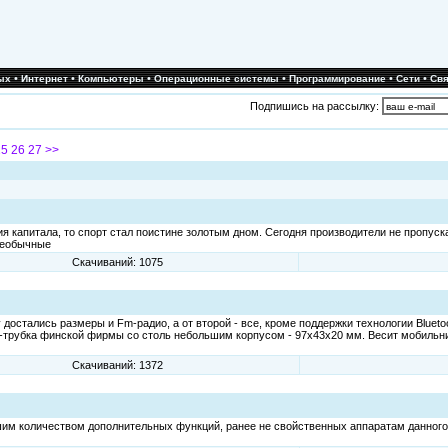
•
•
•
•
•
•
ых
Интернет
Компьютеры
Операционные системы
Программирование
Сети
Свя
Подпишись на рассылку:
25
26
27
>>
 капитала, то спорт стал поистине золотым дном. Сегодня производители не пропуск
необычные
Скачиваний: 1075
достались размеры и Fm-радио, а от второй - все, кроме поддержки технологии Blueto
с-трубка финской фирмы со столь небольшим корпусом - 97x43x20 мм. Весит мобильник
Скачиваний: 1372
шим количеством дополнительных функций, ранее не свойственных аппаратам данного