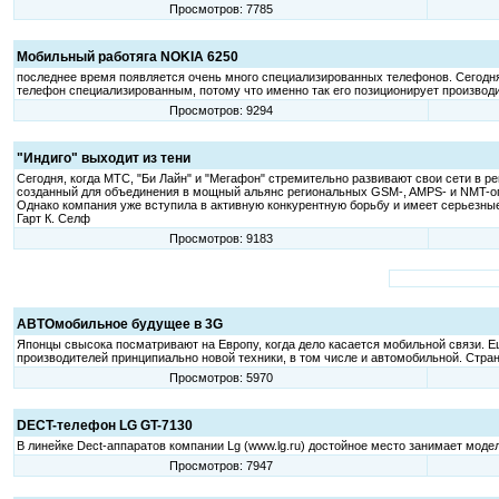
Просмотров: 7785
Мобильный работяга NOKIA 6250
последнее время появляется очень много специализированных телефонов. Сегодн
телефон специализированным, потому что именно так его позиционирует производит
Просмотров: 9294
"Индиго" выходит из тени
Сегодня, когда МТС, "Би Лайн" и "Мегафон" стремительно развивают свои сети в р
созданный для объединения в мощный альянс региональных GSM-, AMPS- и NMT-опе
Однако компания уже вступила в активную конкурентную борьбу и имеет серьезные
Гарт К. Селф
Просмотров: 9183
АВТОмобильное будущее в 3G
Японцы свысока посматривают на Европу, когда дело касается мобильной связи. Ещ
производителей принципиально новой техники, в том числе и автомобильной. Стра
Просмотров: 5970
DECT-телефон LG GT-7130
В линейке Dect-аппаратов компании Lg (www.lg.ru) достойное место занимает моде
Просмотров: 7947