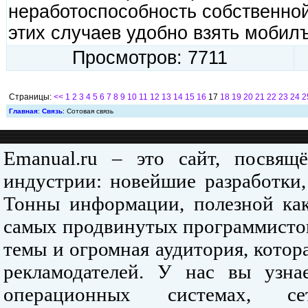
неработоспособность собственной 
этих случаев удобно взять мобил
Просмотров: 7711
Страницы:
<<
1
2
3
4
5
6
7
8
9
10
11
12
13
14
15
16
17
18
19
20
21
22
23
24
2
Главная
:
Связь
: Сотовая связь
Emanual.ru – это сайт, посвя
индустрии: новейшие разработки,
Тонны информации, полезной как
самых продвинутых программистов
темы и огромная аудитория, кото
рекламодателей. У нас вы узна
операционных системах, се