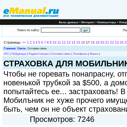
•
•
•
Базы данных
Интернет
Компьютеры
Опер
Поиск по сайту:
По
Страницы:
<<
1
2
3
4
5
6
7
8
9
10
11
12
13
14
15
16
17
18
19
20
21
22
23
24
2
Главная
:
Связь
: Сотовая связь
АТС
|
Пейджеры
|
Радиостанции
|
Сотовая связь
|
Телефоны
|
Факсы
|
СТРАХОВКА ДЛЯ МОБИЛЬНИ
Чтобы не горевать понапрасну, от
новенькой трубкой за $500, а дом
попытайтесь ее... застраховать! 
Мобилъник не хуже прочего имуще
быть, чем он не объект страхован
Просмотров: 7246