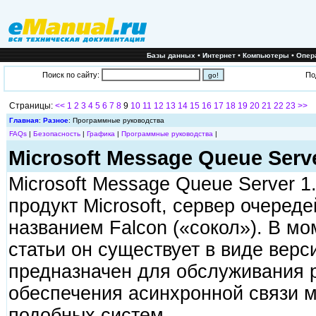
•
•
•
Базы данных
Интернет
Компьютеры
Опер
Поиск по сайту:
По
Страницы:
<<
1
2
3
4
5
6
7
8
9
10
11
12
13
14
15
16
17
18
19
20
21
22
23
>>
Главная
:
Разное
: Программные руководства
FAQs
|
Безопасность
|
Графика
|
Программные руководства
|
Microsoft Message Queue Serv
Microsoft Message Queue Server 
продукт Microsoft, сервер очеред
названием Falcon («сокол»). В мо
статьи он существует в виде верс
предназначен для обслуживания 
обеспечения асинхронной связи 
подобных систем.