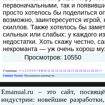
первоначальными, так и появивши
просто хотелось бы поделиться оп
возможно, заинтересуется игрой, 
скиллов. Также хотелось бы замет
сильных или слабых: у каждого из
недостатки. Хоть скажу честно, с
некроманта — уж очень хорош му
Просмотров: 10550
Страницы:
<<
1
2
3
4
5
6
7
8
9
10
11
12
13
14
15
16
17
18
19
20
21
22
23
>>
Главная
:
Разное
: Программные руководства
Emanual.ru – это сайт, посвя
индустрии: новейшие разработки,