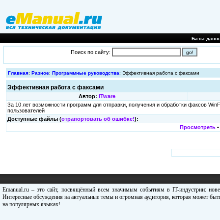
Базы данн
Поиск по сайту:
Главная
:
Разное
:
Программные руководства
: Эффективная работа с факсами
Эффективная работа с факсами
Автор:
ITware
За 10 лет возможности программ для отправки, получения и обработки факсов Wi
пользователей
Доступные файлы (
отрапортовать об ошибке!
):
Просмотреть
Emanual.ru – это сайт, посвящённый всем значимым событиям в IT-индустрии: нов
Интересные обсуждения на актуальные темы и огромная аудитория, которая может быть
на популярных языках!