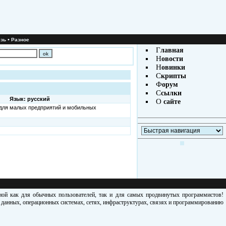
•
зь
Разное
Г
лавная
Н
овости
Н
овинки
С
крипты
Ф
орум
С
сылки
Язык: русский
О
сайте
 для малых предприятий и мобильных
зной как для обычных пользователей, так и для самых продвинутых программистов!
х данных, операционных системах, сетях, инфраструктурах, связях и программированию