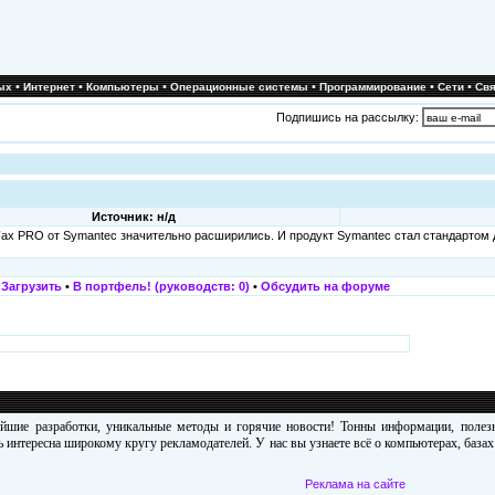
•
•
•
•
•
•
ых
Интернет
Компьютеры
Операционные системы
Программирование
Сети
Свя
Подпишись на рассылку:
Источник: н/д
nFax PRO от Symantec значительно расширились. И продукт Symantec стал стандартом
•
Загрузить
•
В портфель! (руководств: 0)
•
Обсудить на форуме
ейшие разработки, уникальные методы и горячие новости! Тонны информации, поле
 интересна широкому кругу рекламодателей. У нас вы узнаете всё о компьютерах, база
Реклама на сайте