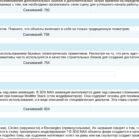
возникновения дополнительных ошибок и дополнительных затрат времени на переделк
анные с тем, как необходимо организовать свою сцену для успешного начала работы.
Скачиваний: 792
тов. Помните, что объекты включают в себя не только традиционную геометрию.
Скачиваний: 758
 использованием базовых геометрических примитивов. Несмотря на то, что речь идет
примитивы часто используются в качестве строительных блоков для создания достато
Скачиваний: 754
ть над ними анимацию. В 3DS МАХ анимация выполняется даже над самыми сложными
я при помощи Modifier Stack (стек модификаторов). Она содержит основы для пони
вного использования, а в виде описаний их специфических диалогов. Эта глава служ
Скачиваний: 824
и), Circles (окружности) и Rectangles (прямоугольники). Их названия говорят о том, 
я в схему трехмерного моделирования ? В 3DS МАХ объекты форм создаются в качес
подобно тому, как художник натягивает холст на раму или как скульптор создает пр