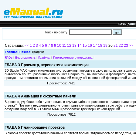
Базы данн
Поиск по сайту:
Страницы:
<<
1
2
3
4
5
6
7
8
9
10
11
12
13
14
15
16
17
18
19
20
21
22
23
>>
Главная
:
Разное
: Графика
FAQs
|
Безопасность
|
Графика
|
Программные руководства
|
ГЛАВА 3 Просмотр, перспектива и композиция
3D Studio MAX имеет множество инструментов, которые можно использовать для ор
пытаетесь понять различные имеющиеся варианты, вы похожи на фотографа, пытаю
прежде чем появится понимание различий между обыкновенной фотографией и на
Просмотров: 7411
ГЛАВА 4 Анимация и сюжетные панели
Вероятно, удобнее себя чувствовать в случае заблаговременного планирования про
отрежь". Поэтому неудивительно, что вы привыкли планировать свою работу и оцен
создании моделей в 3D Studio MAX u разработке трехмерных конструкций.
Просмотров: 7912
ГЛАВА 5 Планирование проектов
В любом проекте достаточно важным является время, затрачиваемое перед тем, как 