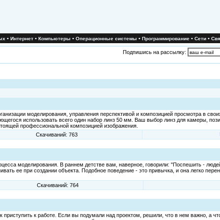
•
•
•
•
•
•
ых
Интернет
Компьютеры
Операционные системы
Программирование
Сети
Свя
Подпишись на рассылку:
ганизации моделирования, управления перспективой и композицией просмотра в своих
щегося использовать всего один набор линз 50 мм. Ваш выбор линз для камеры, пози
стоящей профессиональной композицией изображения.
Скачиваний: 763
цесса моделирования. В раннем детстве вам, наверное, говорили: "Поспешить - людей
ивать ее при создании объекта. Подобное поведение - это привычка, и она легко пере
Скачиваний: 764
приступить к работе. Если вы подумали над проектом, решили, что в нем важно, а что 