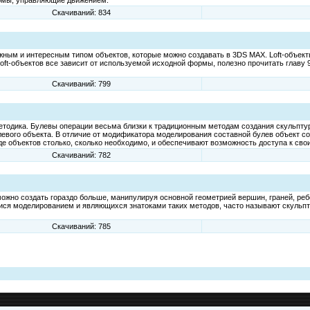
рмы, управляющие движением.
Скачиваний: 834
ложным и интересным типом объектов, которые можно создавать в 3DS МАХ. Loft-объе
oft-объектов все зависит от используемой исходной формы, полезно прочитать главу 
Скачиваний: 799
тодика. Булевы операции весьма близки к традиционным методам создания скульптур
евого объекта. В отличие от модификатора моделирования составной булев объект со
де объектов столько, сколько необходимо, и обеспечивают возможность доступа к св
Скачиваний: 782
ожно создать гораздо больше, манипулируя основной геометрией вершин, граней, реб
ся моделированием и являющихся знатоками таких методов, часто называют скульпто
Скачиваний: 785