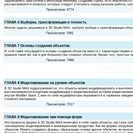
задумываясь приступили к непосредственному созданию сцены, есть вероятность 
рассматриваются вопросы, которые следует учитывать перед началом работы, связ
Просмотров: 8774
ГЛАВА 6 Выборка, трансформации и точность
Многие задачи, решаемые в 3D Studio MAX, требуют выбора и трансформации объек
Просмотров: 7981
ГЛАВА 7 Основы создания объектов
В этой главе обсуждаются основы создания объектов вместе с характеристиками и
правила такие же, как и для большинства сложных объектов. Кроме того, простые 
Просмотров: 7988
ГЛАВА 8 Моделирование на уровне объектов
В 3D Studio MAX подразумевается, что объекты можно модифицировать и выполня
рассматриваются концепции модификации и редактирования истории редактировани
внутри Modifier Stack. Сами по себе модификаторы выражаются в терминах ежедне
сложного материала.
Просмотров: 7317
ГЛАВА 9 Моделирование при помощи форм
Инструменты формы в 3D Studio MAX включают в себя такие объекты, как Lines (лини
трехмерному моделированию и анимационным продуктам. Как же формы погружаютс
объектов. Можно создавать формы, образующие основу других объектов, во многом 