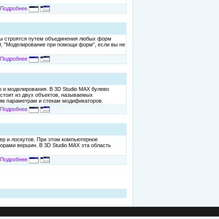
Подробнее
кты строятся путем объединения любых форм
9, "Моделирование при помощи форм", если вы не
Подробнее
 и моделирования. В 3D Studio MAX булево
стоит из двух объектов, называемых
оим параметрам и стекам модификаторов.
Подробнее
ер и лоскутов. При этом компьютерное
рами вершин. В 3D Studio MAX эта область
Подробнее