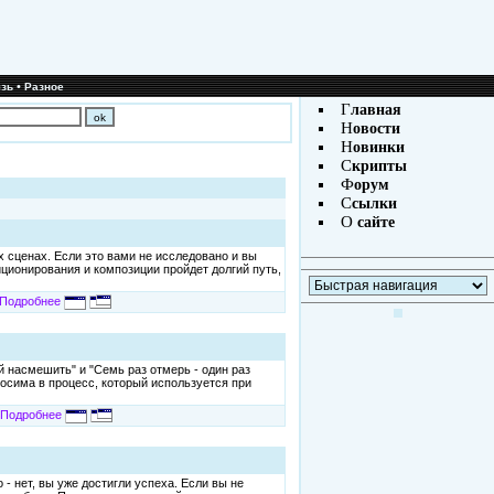
•
зь
Разное
Г
лавная
Н
овости
Н
овинки
С
крипты
Ф
орум
С
сылки
О
сайте
 сценах. Если это вами не исследовано и вы
ционирования и композиции пройдет долгий путь,
Подробнее
 насмешить" и "Семь раз отмерь - один раз
носима в процесс, который используется при
Подробнее
- нет, вы уже достигли успеха. Если вы не