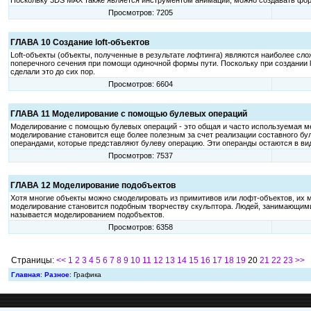
Поскольку 3DS МАХ также является инструментом анимации, можно создавать фо
Просмотров: 7205
ГЛАВА 10 Создание loft-объектов
Loft-объекты (объекты, полученные в результате лофтинга) являются наиболее с
поперечного сечения при помощи одиночной формы пути. Поскольку при создании l
сделали это до сих пор.
Просмотров: 6604
ГЛАВА 11 Моделирование с помощью булевых операций
Моделирование с помощью булевых операций - это общая и часто используемая ме
моделирование становится еще более полезным за счет реализации составного бул
операндами, которые представляют булеву операцию. Эти операнды остаются в ви
Просмотров: 7537
ГЛАВА 12 Моделирование подобъектов
Хотя многие объекты можно смоделировать из примитивов или лофт-объектов, их м
моделирование становится подобным творчеству скульптора. Людей, занимающими
называется моделированием подобъектов.
Просмотров: 6358
Страницы:
<<
1
2
3
4
5
6
7
8
9
10
11
12
13
14
15
16
17
18
19
20
21
22
23
>>
Главная
:
Разное
: Графика