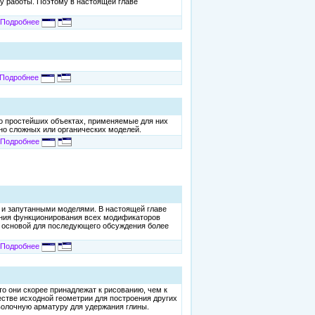
у работы. Поэтому в настоящей главе
Подробнее
Подробнее
 о простейших объектах, применяемые для них
чно сложных или органических моделей.
Подробнее
 и запутанными моделями. В настоящей главе
мания функционирования всех модификаторов
ит основой для последующего обсуждения более
Подробнее
что они скорее принадлежат к рисованию, чем к
тве исходной геометрии для построения других
оволочную арматуру для удержания глины.