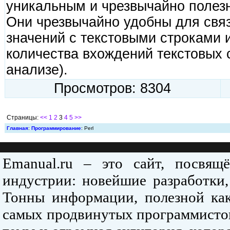
уникальным и чрезвычайно полезн
Они чрезвычайно удобны для связ
значений с текстовыми строками 
количества вхождений текстовых 
анализе).
Просмотров: 8304
Страницы:
<<
1
2
3
4
5
>>
Главная
:
Программирование
: Perl
Emanual.ru – это сайт, посвя
индустрии: новейшие разработки,
Тонны информации, полезной как
самых продвинутых программистов