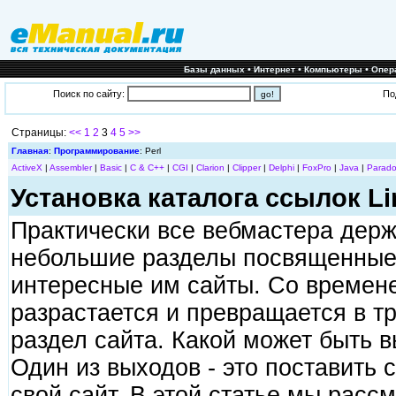
•
•
•
Базы данных
Интернет
Компьютеры
Опер
Поиск по сайту:
По
Страницы:
<<
1
2
3
4
5
>>
Главная
:
Программирование
: Perl
ActiveX
|
Assembler
|
Basic
|
C & C++
|
CGI
|
Clarion
|
Clipper
|
Delphi
|
FoxPro
|
Java
|
Parado
Установка каталога ссылок Li
Практически все вебмастера держа
небольшие разделы посвященные 
интересные им сайты. Со времене
разрастается и превращается в т
раздел сайта. Какой может быть в
Один из выходов - это поставить с
свой сайт. В этой статье мы расс