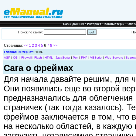
•
•
•
Базы данных
Интернет
Компьютеры
Опер
Поиск по сайту:
По
Страницы:
<<
1
2
3
4
5
6
7
8
>>
Главная
:
Интернет
: HTML
ASP
|
CGI
|
Firewall
|
Flash
|
HTML
|
JavaScript
|
Perl
|
PHP
|
VBScript
|
Web Servers
|
Безопа
Сага о фреймах
Для начала давайте решим, для 
Они появились еще во второй верс
предназначались для облегчения 
страничек (так тогда казалось). 
фреймов заключается в том, что 
на несколько областей, в каждую
загрузить независимую страничку.