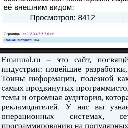
её внешним видом:
Просмотров: 8412
Страницы:
<<
1
2
3
4
5
6
7
8
>>
Главная
:
Интернет
: HTML
Emanual.ru – это сайт, посвя
индустрии: новейшие разработки,
Тонны информации, полезной как
самых продвинутых программистов
темы и огромная аудитория, кото
рекламодателей. У нас вы узна
операционных системах, се
программированию на популярных