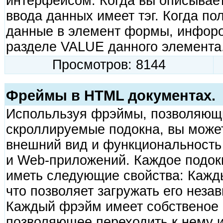
интерфейсом. Когда вы описывае
ввода данных имеет тэг. Когда п
данные в элемент формы, инфор
разделе VALUE данного элемента
Просмотров: 8144
Фреймы в HTML документах.
Испольльзуя фрэймы, позволяющи
скроллируемые подокна, вы може
внешний вид и функциональност
и Web-приложений. Каждое подок
иметь следующие свойства: Кажд
что позволяет загружать его неза
Каждый фрэйм имеет собственое 
позволяющее переходить к нему и