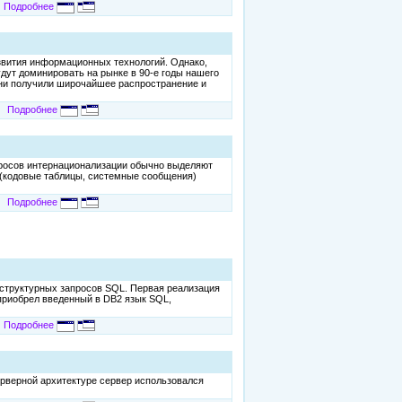
Подробнее
азвития информационных технологий. Однако,
удут доминировать на рынке в 90-е годы нашего
Они получили широчайшее распространение и
Подробнее
просов интернационализации обычно выделяют
 (кодовые таблицы, системные сообщения)
Подробнее
 структурных запросов SQL. Первая реализация
приобрел введенный в DB2 язык SQL,
Подробнее
серверной архитектуре сервер использовался