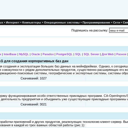
•
•
•
•
•
•
ых
Интернет
Компьютеры
Операционные системы
Программирование
Сети
Свя
Подпишись на рассылку:
x
|
InterBase
|
MySQL
|
Oracle
|
Paradox
|
PostgreSQL
|
SQL
|
SQL Server
|
Для Web
|
Разное
G для создания корпоративных баз дан
ля создания и эксплуатации больших баз данных на мейнфреймах. Однако, к сегодня
в совокупности с рядом дополнительных продуктов, существенно расширяющих его во
рмационно-поисковые системы, географические и экспертные системы, системы обраб
Скачиваний: 1027
ержку функционирования особо ответственных прикладных программ. CA-OpenIngres/S
 деятельность предприятия и объединить уже существующие прикладные программы и
Скачиваний: 3021
аботки приложений и других продуктов, реализующих технологию клиент-сервер. Выпу
вания в каждой из трех важных областей работы (рис.1):