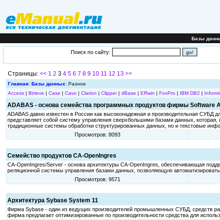
Базы данн
Поиск по сайту:
Страницы:
<<
1
2
3
4
5
6
7
8
9
10
11
12
13
>>
Главная
:
Базы данных
: Разное
Access
|
Btrieve
|
Case
|
Cavo
|
Clarion
|
Clipper
|
dBase
|
ERwin
|
FoxPro
|
IBM DB2
|
Informi
ADABAS - основа семейства программных продуктов фирмы Software A
ADABAS давно известен в России как высоконадежная и производительная СУБД д
представляет собой систему управления сверхбольшими базами данных, которая, 
традиционные системы обработки структурированных данных, но и текстовые инфо
Просмотров: 8093
Семейство продуктов CA-OpenIngres
CA-OpenIngres/Server - основа архитектуры CA-OpenIngres, обеспечивающая подд
реляционной системы управления базами данных, позволяющую автоматизировать
Просмотров: 9571
Архитектура Sybase System 11
Фирма Sybase - один из ведущих производителей промышленных СУБД, средств разр
фирма предлагает оптимизированные по производительности средства для использо