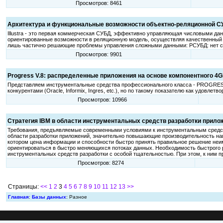
Просмотров: 8461
Архитектура и функциональные возможности объектно-реляционной СУБ
Illustra - это первая коммерческая СУБД, эффективно управляющая числовыми данн
ориентированные возможности в реляционную модель, осуществляя качественный
лишь частично решающие проблемы управления сложными данными: РСУБД: нет с
Просмотров: 9901
Progress V.8: распределенные приложения на основе компонентного 4G
Представляем инструментальные средства профессионального класса - PROGRESS (C
конкурентами (Oracle, Informix, Ingres, etc.), но по такому показателю как удовл
Просмотров: 10966
Стратегия IBM в области инструментальных средств разработки прило
Требования, предъявляемые современными условиями к инструментальным средств
области разработки приложений, значительно повышающие производительность нап
котором цена информации и способности быстро принять правильное решение неи
ориентироваться в быстро меняющихся потоках данных. Необходимость быстрого 
инструментальных средств разработки с особой тщательностью. При этом, к ним 
Просмотров: 8274
Страницы:
<<
1
2
3
4
5
6
7
8
9
10
11
12
13
>>
Главная
:
Базы данных
: Разное