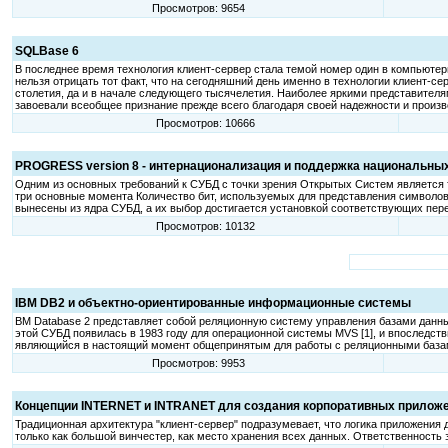
Просмотров: 9654
SQLBase 6
В последнее время технология клиент-сервер стала темой номер один в компьютер
нельзя отрицать тот факт, что на сегодняшний день именно в технологии клиент-с
столетия, да и в начале следующего тысячелетия. Наиболее яркими представите
завоевали всеобщее признание прежде всего благодаря своей надежности и произв
Просмотров: 10666
PROGRESS version 8 - интернационализация и поддержка национальны
Одним из основных требований к СУБД с точки зрения Открытых Систем является
три основные момента Количество бит, используемых для представления символов
вынесены из ядра СУБД, а их выбор достигается установкой соответствующих пе
Просмотров: 10132
IBM DB2 и объектно-ориентированные информационные системы
BM Database 2 представляет собой реляционную систему управления базами данны
этой СУБД появилась в 1983 году для операционной системы MVS [1], и впоследс
являющийся в настоящий момент общепринятым для работы с реляционными базами
Просмотров: 9953
Концепции INTERNET и INTRANET для создания корпоративных приложен
Традиционная архитектура "клиент-сервер" подразумевает, что логика приложения 
только как большой винчестер, как место хранения всех данных. Ответственность