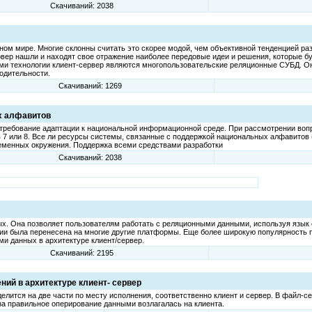
Скачиваний: 2038
ном мире. Многие склонны считать это скорее модой, чем объективной тенденцией р
ервер нашли и находят свое отражение наиболее передовые идеи и решения, которые б
лями технологии клиент-сервер являются многопользовательские реляционные СУБД. 
одительности.
Скачиваний: 1269
х алфавитов
 требование адаптации к национальной информационной среде. При рассмотрении во
 7 или 8. Все ли ресурсы системы, связанные с поддержкой национальных алфавитов
ременных окружения. Поддержка всеми средствами разработки
Скачиваний: 2038
х. Она позволяет пользователям работать с реляционными данными, используя язык
твии была перенесена на многие другие платформы. Еще более широкую популярность 
 данных в архитектуре клиент/сервер.
Скачиваний: 2195
ий в архитектуре клиент- сервер
делится на две части по месту исполнения, соответственно клиент и сервер. В файл-
 за правильное оперирование данными возлагалась на клиента.