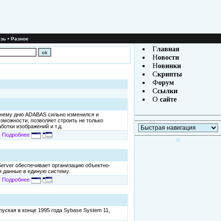
•
зь
Разное
Г
лавная
Н
овости
Н
овинки
С
крипты
Ф
орум
С
сылки
|
О
сайте
шнему дню ADABAS сильно изменился и
зможности, позволяет строить не только
отки изображений и т.д.
Подробнее
erver обеспечивает организацию объектно-
 данные в единую систему.
Подробнее
ская в конце 1995 года Sybase System 11,