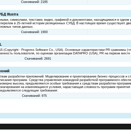
Скачиваний: 2185
Д Illustra
ыми, символами, текстами, видео, графикой и документами, находящимися в одном реп
 перелом в 25-летней истории реляционных СУБД. В настоящее время существуют д
ложных типов данных.
Скачиваний: 1900
L
opyright - Progress Software Co., USA). Основные характеристики PR сравнимы (что-
етворенность пользователя, по оценкам организации DATAPRO (USA), PR на первом месте 
Скачиваний: 2691
жений
ам разработки приложений. Моделирование и проектирование бизнес-процессов и ст
исания программ. Средства управления командной разработкой программного обеспе
моверно высока, предъявляются особые требования к средствам разработки програм
реагирования на изменяющиеся условия, нарастающая сложность программ принятия 
предъявляются следующие требования:
Скачиваний: 975