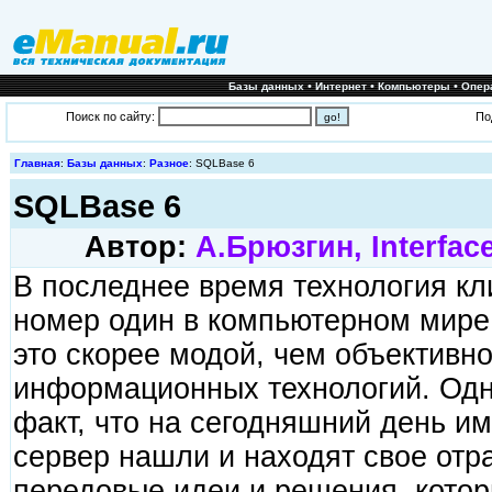
•
•
•
Базы данных
Интернет
Компьютеры
Опер
Поиск по сайту:
По
Главная
:
Базы данных
:
Разное
: SQLBase 6
SQLBase 6
Автор:
А.Брюзгин, Interface
В последнее время технология кл
номер один в компьютерном мире.
это скорее модой, чем объективн
информационных технологий. Одна
факт, что на сегодняшний день им
сервер нашли и находят свое отр
передовые идеи и решения, котор