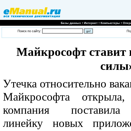
•
•
•
Базы данных
Интернет
Компьютеры
Опер
Поиск по сайту:
По
Майкрософт ставит 
силы
Утечка относительно вак
Майкрософта открыла,
компания поставил
линейку новых прилож