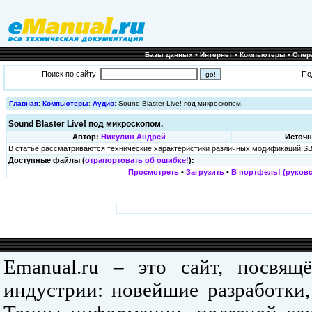
•
•
•
Базы данных
Интернет
Компьютеры
Опер
Поиск по сайту:
По
Главная
:
Компьютеры
:
Аудио
: Sound Blaster Live! под микроскопом.
Sound Blaster Live! под микроскопом.
Автор:
Никулин Андрей
Источн
В статье рассматриваются технические характеристики различных модификаций SBLi
Доступные файлы (
отрапортовать об ошибке!
):
Просмотреть
•
Загрузить
•
В портфель! (руково
Emanual.ru – это сайт, посвя
индустрии: новейшие разработки,