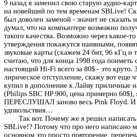
9 назад я заменил свою старую аудио-карт
на новейший по тем временам SBLive! Ска
был доволен заменой - значит не сказать н
думал, что на компьютере возможно получ
такого качества. Возможно через какое-то
утверждения покажутся наивными, появя
звуковые карты (скажем 24 бит, 96 кГц и т.
считаю, что для конца 1998 года поиметь
настоящий Hi-Fi всего за 80$ - это круто.
лирическое отступление, скажу вот еще чт
купил в дополнение к Лайву приличные 
(Philips SBC HP 900, цена примерно 60$), 
ПЕРЕСЛУШАЛ заново весь Pink Floyd. И
удовольствия…
Так вот. Почему же я решил написать 
SBLive!? Потому что про него написано м
основном это просто повторение, перепеч