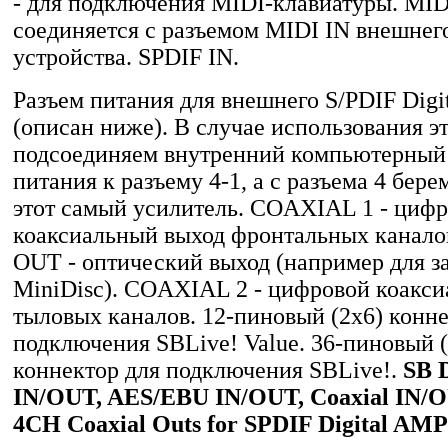
- для подключения MIDI-клавиатуры. MID
соединяется с разъемом MIDI IN внешнег
устройства. SPDIF IN.
Разъем питания для внешнего S/PDIF Digi
(описан ниже). В случае использования эт
подсоединяем внутренний компьютерный
питания к разъему 4-1, а с разъема 4 бере
этот самый усилитель. COAXIAL 1 - циф
коаксиальный выход фронтальных канал
OUT - оптический выход (например для з
MiniDisc). COAXIAL 2 - цифровой коакс
тыловых каналов. 12-пиновый (2х6) конне
подключения SBLive! Value. 36-пиновый (
коннектор для подключения SBLive!.
SB D
IN/OUT, AES/EBU IN/OUT, Coaxial IN/O
4CH Coaxial Outs for SPDIF Digital AMP