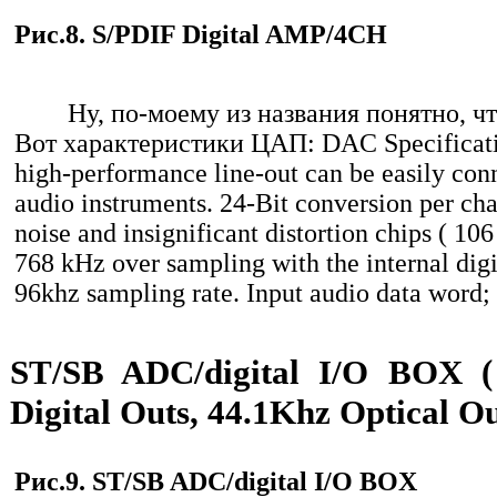
Рис.8. S/PDIF Digital AMP/4CH
Ну, по-моему из названия понятно, что
Вот характеристики ЦАП: DAC Specificati
high-performance line-out can be easily con
audio instruments. 24-Bit conversion per ch
noise and insignificant distortion chips ( 1
768 kHz over sampling with the internal digita
96khz sampling rate. Input audio data word; 
ST/SB ADC/digital I/O BOX (
Digital Outs, 44.1Khz Optical Ou
Рис.9. ST/SB ADC/digital I/O BOX