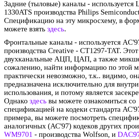
Задние (тыловые) каналы - используетс
1330ATS производства Philips Semiconduct
Спецификацию на эту микросхему, в форм
можете взять
здесь
.
Фронтальные каналы - используется AC'9
производства Creative - CT1297-TAT. Это
двухканальные АЦП, ЦАП, а также микше
сожалению, найти информацию по этой 
практически невозможно, т.к.. видимо, он
предназначена исключительно для внутр
использования, и потому является засекр
Однако
здесь
вы можете ознакомиться со
спецификацией на кодеки стандарта АС'97
примера, вы можете посмотреть специфи
аналогичных (АС'97) кодеков других прои
WM9701
- производства Wolfson, и
DAC97