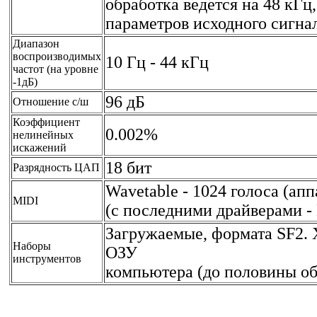
обработка ведется на 48 кГц
параметров исходного сигна
Диапазон
воспроизводимых
10 Гц - 44 кГц
частот (на уровне
-1дБ)
96 дБ
Отношение с/ш
Коэффициент
0.002%
нелинейных
искажений
18 бит
Разрядность ЦАП
Wavetable - 1024 голоса (апп
MIDI
(с последними драйверами - 
Загружаемые, формата SF2. 
Наборы
ОЗУ
инструментов
компьютера (до половины о