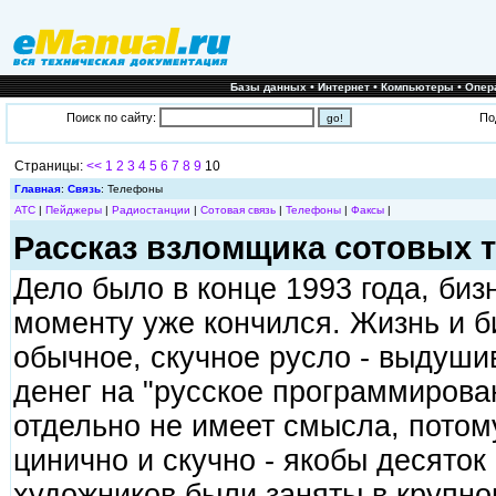
•
•
•
Базы данных
Интернет
Компьютеры
Опер
Поиск по сайту:
По
Страницы:
<<
1
2
3
4
5
6
7
8
9
10
Главная
:
Связь
: Телефоны
АТС
|
Пейджеры
|
Радиостанции
|
Сотовая связь
|
Телефоны
|
Факсы
|
Рассказ взломщика сотовых 
Дело было в конце 1993 года, биз
моменту уже кончился. Жизнь и б
обычное, скучное русло - выдуши
денег на "русское программирован
отдельно не имеет смысла, потом
цинично и скучно - якобы десяток
художников были заняты в крупно