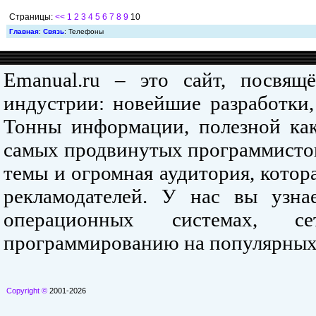
Страницы:
<<
1
2
3
4
5
6
7
8
9
10
Главная
:
Связь
: Телефоны
Emanual.ru – это сайт, посвя
индустрии: новейшие разработки,
Тонны информации, полезной как
самых продвинутых программистов
темы и огромная аудитория, кото
рекламодателей. У нас вы узна
операционных системах, се
программированию на популярных
Copyright ©
2001-2026