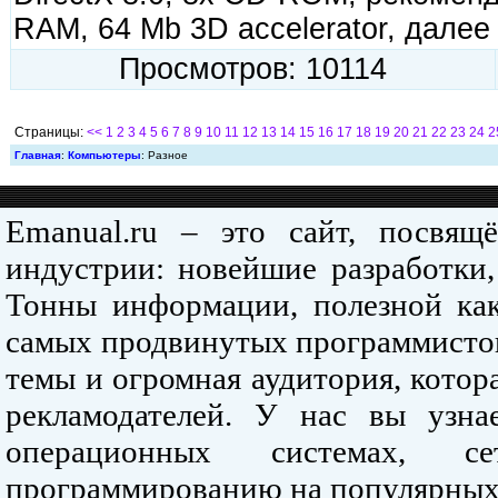
RAM, 64 Mb 3D accelerator, дале
Просмотров: 10114
Страницы:
<<
1
2
3
4
5
6
7
8
9
10
11
12
13
14
15
16
17
18
19
20
21
22
23
24
2
Главная
:
Компьютеры
: Разное
Emanual.ru – это сайт, посвя
индустрии: новейшие разработки,
Тонны информации, полезной как
самых продвинутых программистов
темы и огромная аудитория, кото
рекламодателей. У нас вы узна
операционных системах, се
программированию на популярных