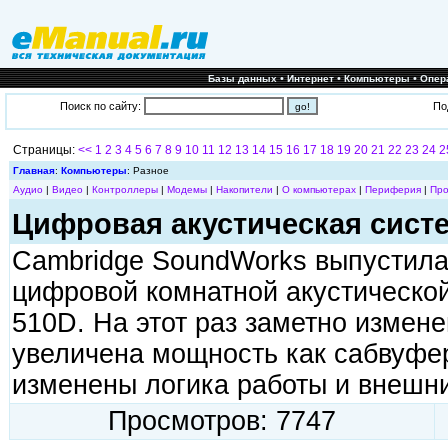
•
•
•
Базы данных
Интернет
Компьютеры
Опер
Поиск по сайту:
По
Страницы:
<<
1
2
3
4
5
6
7
8
9
10
11
12
13
14
15
16
17
18
19
20
21
22
23
24
2
Главная
:
Компьютеры
: Разное
Аудио
|
Видео
|
Контроллеры
|
Модемы
|
Накопители
|
О компьютерах
|
Периферия
|
Про
Цифровая акустическая сист
Cambridge SoundWorks выпустила
цифровой комнатной акустическ
510D. На этот раз заметно измен
увеличена мощность как сабвуфер
изменены логика работы и внешн
Просмотров: 7747