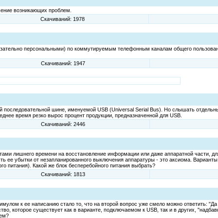
ешение возникающих проблем.
Скачиваний: 1978
язательно персональными) по коммутируемым телефонным каналам общего пользовани
Скачиваний: 1947
ной последовательной шине, именуемой USB (Universal Serial Bus). Но слышать отде
следнее время резко вырос процент продукции, предназначенной для USB.
Скачиваний: 2446
тами лишнего времени на восстановление информации или даже аппаратной части, дл
ть ее убытки от незапланированного выключения аппаратуры - это аксиома. Вариант
о питания). Какой же блок бесперебойного питания выбрать?
Скачиваний: 1813
улом к ее написанию стало то, что на второй вопрос уже смело можно ответить: "Да 
тво, которое существует как в варианте, подключаемом к USB, так и в других, "надб
чем?