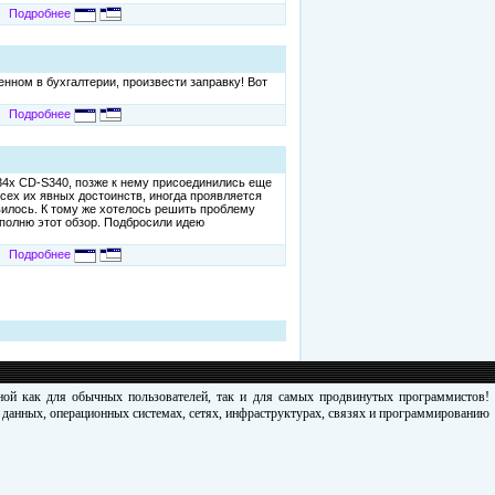
Подробнее
енном в бухгалтерии, произвести заправку! Вот
Подробнее
34x CD-S340, позже к нему присоединились еще
всех их явных достоинств, иногда проявляется
вилось. К тому же хотелось решить проблему
ополню этот обзор. Подбросили идею
Подробнее
зной как для обычных пользователей, так и для самых продвинутых программистов!
х данных, операционных системах, сетях, инфраструктурах, связях и программированию