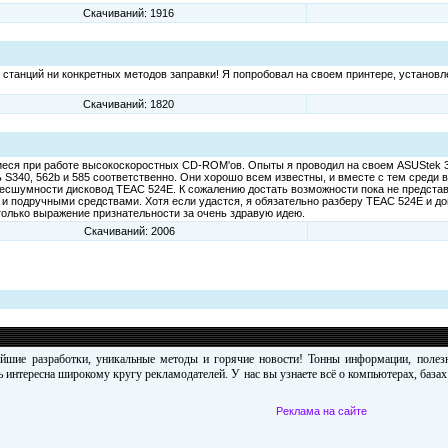
Скачиваний: 1916
ни станций ни конкретных методов заправки! Я попробовал на своем принтере, установл
Скачиваний: 1820
щиеся при работе высокоскоростных CD-ROM'ов. Опыты я проводил на своем ASUStek 
ь S340, 562b и 585 соответственно. Они хорошо всем известны, и вместе с тем среди 
бесшумности дисковод TEAC 524E. К сожалению достать возможности пока не предста
и и подручными средствами. Хотя если удастся, я обязательно разберу TEAC 524E и д
только выражение признательности за очень здравую идею.
Скачиваний: 2006
ейшие разработки, уникальные методы и горячие новости! Тонны информации, поле
 интересна широкому кругу рекламодателей. У нас вы узнаете всё о компьютерах, база
Реклама на сайте