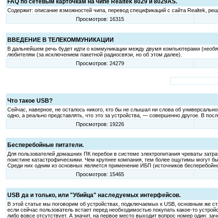
FAQ по сетевым карточкам на чипе Realtek 8029 и 8029AS.
Содержит: описание взможностей чипа, перевод спецификаций с сайта Realtek, р
Просмотров: 16315
ВВЕДЕНИЕ В ТЕЛЕКОММУНИКАЦИИ
В дальнейшем речь будет идти о коммуникации между двумя компьютерами (необ
любителям (за исключением пакетной радиосвязи, но об этом далее).
Просмотров: 24279
Что такое USB?
Сейчас, наверное, не осталось никого, кто бы не слышал ни слова об универсаль
одно, а реально представлять, что это за устройства, — совершенно другое. В по
Просмотров: 19226
Бесперебойные питатели.
Для пользователей домашних ПК перебои в системе электропитания чреваты затра
поистине катастрофическими. Чем крупнее компания, тем более ощутимы могут бы
Среди них одним из основных является применение ИБП (источников бесперебойног
Просмотров: 15465
USB да и только, или "Убийца" наследуемых интерфейсов.
В этой статье мы поговорим об устройствах, подключаемых к USB, основным же стим
если сейчас пользователь встает перед необходимостью покупать какое-то устройс
либо вовсе отсутствует. А значит, на первое место выходит вопрос номер один: за