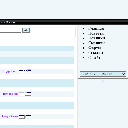
•
зь
Разное
Г
лавная
Н
овости
Н
овинки
С
крипты
Ф
орум
С
сылки
О
сайте
Подробнее
Подробнее
Подробнее