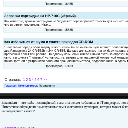
Просмотров: 16455
Заправка картриджа на НР-710С (чёрный).
Как известно, данные картриджи не "подлежат перезаправке", то есть для них нет 
что из этого получилось. Итак...
Просмотров: 15885
Как избавиться от шума и свиста приводов CD-ROM
Я поставил перед собой задачу изжить какой бы то ни было шум и свист появляю
два Panasonic'а 2x CR-562b и 24x CR-585. Дальше для краткости я их буду называт
противный свист при работе. По одному из мнений имело смысл взять за образец 
свиста и шума в "полевых" условиях, т.е. изжить шум на данной конкретной модел
поковыряться в устройстве рабочего вращающего мотора, подробно ниже, а здесь 
Просмотров: 17433
Страницы: 1
2
3
4
5
6
7
>>
Главная
:
Компьютеры
: Периферия
Emanual.ru – это сайт, посвящённый всем значимым событиям в IT-индустрии: нов
Интересные обсуждения на актуальные темы и огромная аудитория, которая может быть
на популярных языках!