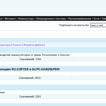
•
•
•
•
•
•
ых
Интернет
Компьютеры
Операционные системы
Программирование
Сети
Свя
Подпишись на рассылку:
оцессоры
|
Разное
|
Форматы файлов
|
моделям манипуляторов от фирм Thrustmaster и Suncom.
Скачиваний: 1761
еренциях RU.COPYER и SU.PC.HARDW.PERI
Скачиваний: 2614
ыши.
Скачиваний: 2201