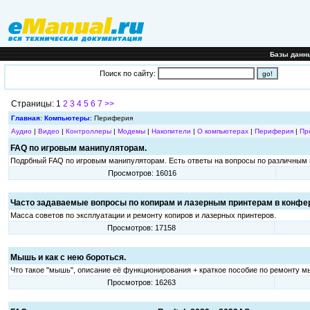
Базы данн
Поиск по сайту:
Страницы: 1
2
3
4
5
6
7
>>
Главная
:
Компьютеры
: Периферия
Аудио
|
Видео
|
Контроллеры
|
Модемы
|
Накопители
|
О компьютерах
|
Периферия
|
Пр
FAQ по игровым манипуляторам.
Подрбный FAQ по игровым манипуляторам. Есть ответы на вопросы по различным 
Просмотров: 16016
Часто задаваемые вопросы по копирам и лазерным принтерам в конф
Масса советов по эксплуатации и ремонту копиров и лазерных принтеров.
Просмотров: 17158
Мышь и как с нею бороться.
Что такое "мышь", описание её функционирования + краткое пособие по ремонту м
Просмотров: 16263