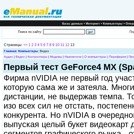
•
•
•
Базы данных
Интернет
Компьютеры
Опер
Поиск по сайту:
По
Страницы:
<<
1
2
3
4
5
6
7
8
9
10
11
12
13
Главная
:
Компьютеры
: Видео
Аудио
|
Видео
|
Контроллеры
|
Модемы
|
Накопители
|
О компьютерах
|
Периферия
|
Про
Первый тест GeForce4 MX (Sp
Фирма nVIDIA не первый год участ
которую сама же и затеяла. Мног
дистанции, не выдержав темпа. Т
изо всех сил не отстать, постепе
конкурента. Но nVIDIA в очередно
выпуская целый букет видеокарт 
сегментов графического рынка - о