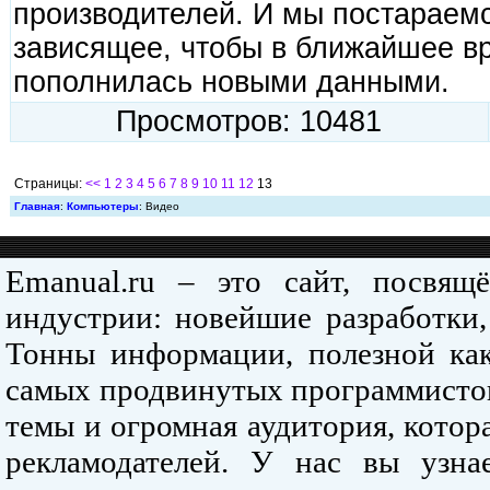
производителей. И мы постараемс
зависящее, чтобы в ближайшее вр
пополнилась новыми данными.
Просмотров: 10481
Страницы:
<<
1
2
3
4
5
6
7
8
9
10
11
12
13
Главная
:
Компьютеры
: Видео
Emanual.ru – это сайт, посвя
индустрии: новейшие разработки,
Тонны информации, полезной как
самых продвинутых программистов
темы и огромная аудитория, кото
рекламодателей. У нас вы узна