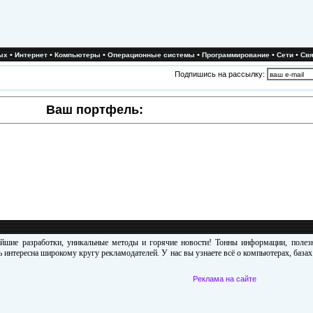
•
•
•
•
•
•
ых
Интернет
Компьютеры
Операционные системы
Программирование
Сети
Свя
Подпишись на рассылку:
Ваш портфель:
ейшие разработки, уникальные методы и горячие новости! Тонны информации, поле
 интересна широкому кругу рекламодателей. У нас вы узнаете всё о компьютерах, база
Реклама на сайте