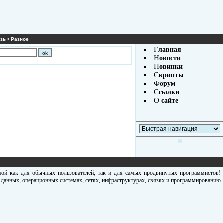
•
зь
Разное
Г
лавная
Н
овости
Н
овинки
С
крипты
Ф
орум
С
сылки
О
сайте
зной как для обычных пользователей, так и для самых продвинутых программистов!
х данных, операционных системах, сетях, инфраструктурах, связях и программированию