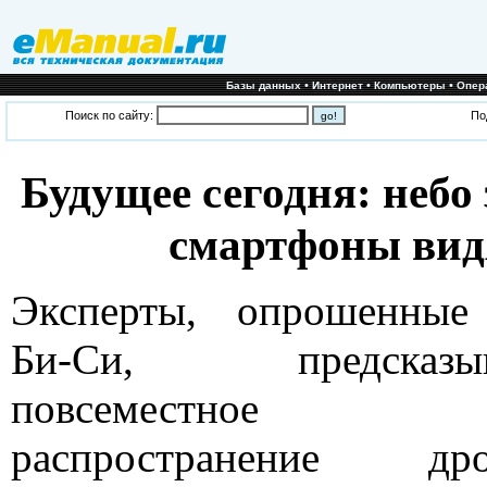
•
•
•
Базы данных
Интернет
Компьютеры
Опер
Поиск по сайту:
По
Будущее сегодня: небо
смартфоны вид
Эксперты, опрошенные
Би-Си, предсказыв
повсеместное
распространение дро