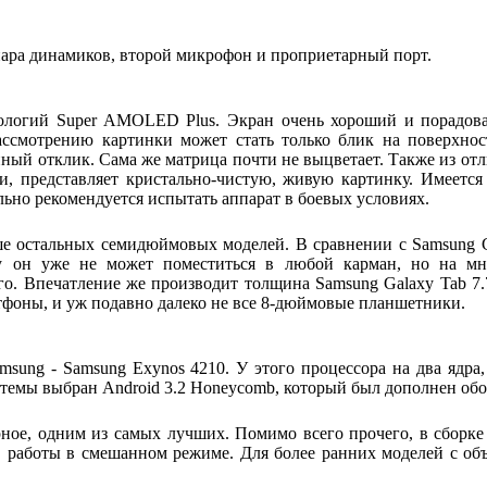
 пара динамиков, второй микрофон и проприетарный порт.
нологий Super AMOLED Plus. Экран очень хороший и порадов
ассмотрению картинки может стать только блик на поверхнос
нный отклик. Сама же матрица почти не выцветает. Также из от
ти, представляет кристально-чистую, живую картинку. Имеетс
льно рекомендуется испытать аппарат в боевых условиях.
ше остальных семидюймовых моделей. В сравнении с Samsung Ga
у он уже не может поместиться в любой карман, но на мно
. Впечатление же производит толщина Samsung Galaxy Tab 7.7 
тфоны, и уж подавно далеко не все 8-дюймовые планшетники.
sung - Samsung Exynos 4210. У этого процессора на два ядра,
истемы выбран Android 3.2 Honeycomb, который был дополнен об
рное, одним из самых лучших. Помимо всего прочего, в сборк
ов работы в смешанном режиме. Для более ранних моделей с об