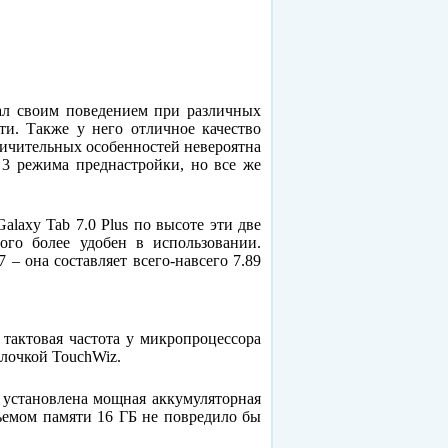
ал своим поведением при различных
ти. Также у него отличное качество
личительных особенностей невероятна
я 3 режима преднастройки, но все же
laxy Tab 7.0 Plus по высоте эти две
го более удобен в использовании.
– она составляет всего-навсего 7.89
 тактовая частота у микропроцессора
олочкой TouchWiz.
е установлена мощная аккумуляторная
ъемом памяти 16 ГБ не повредило бы