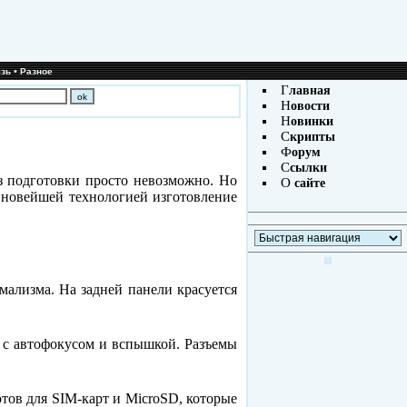
•
зь
Разное
Г
лавная
Н
овости
Н
овинки
С
крипты
Ф
орум
С
сылки
ез подготовки просто невозможно. Но
О
сайте
 новейшей технологией изготовление
имализма. На задней панели красуется
а с автофокусом и вспышкой. Разъемы
тов для SIM-карт и MicroSD, которые