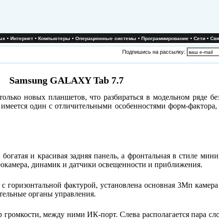
•
•
•
•
•
•
ых
Интернет
Компьютеры
Операционные системы
Программирование
Сети
Свя
Подпишись на рассылку:
Samsung GALAXY Tab 7.7
только новых планшетов, что разбираться в модельном ряде б
имеется один с отличительными особенностями форм-фактора,
 богатая и красивая задняя панель, а фронтальная в стиле мин
еокамера, динамик и датчики освещенности и приближения.
а с горизонтальной фактурой, установлена основная 3Мп камер
тельные органы управления.
громкости, между ними ИК-порт. Слева располагается пара сло