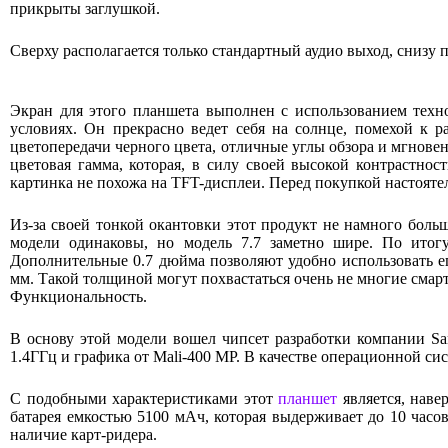
прикрыты заглушкой.
Сверху располагается только стандартный аудио выход, снизу
Экран для этого планшета выполнен с использованием тех
условиях. Он прекрасно ведет себя на солнце, помехой к р
цветопередачи черного цвета, отличные углы обзора и мгнове
цветовая гамма, которая, в силу своей высокой контрастнос
картинка не похожа на TFT-дисплеи. Перед покупкой настояте
Из-за своей тонкой окантовки этот продукт не намного боль
модели одинаковы, но модель 7.7 заметно шире. По итог
Дополнительные 0.7 дюйма позволяют удобно использовать его
мм. Такой толщиной могут похвастаться очень не многие смар
Функциональность.
В основу этой модели вошел чипсет разработки компании Sam
1.4ГГц и графика от Mali-400 MP. В качестве операционной с
С подобными характеристиками этот
планшет
является, наве
батарея емкостью 5100 мАч, которая выдерживает до 10 час
наличие карт-ридера.