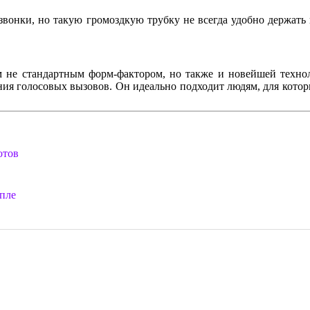
звонки, но такую громоздкую трубку не всегда удобно держать 
им не стандартным форм-фактором, но также и новейшей техн
ия голосовых вызовов. Он идеально подходит людям, для кото
отов
ппле