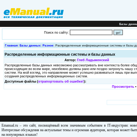
Базы данн
Поиск по сайту:
Главная
:
Базы данных
:
Разное
: Распределенные информационные системы и базы д
Распределенные информационные системы и базы данных
Автор:
Глеб Ладыженский
Распределенные базы данных невозможно рассматривать вне контекста более об
происходящие во всем мире, неизбежно должны рано или поздно затронуть нашу ст
систем. На мой взгляд, это направление может успешно развиваться лишь при вы
создания распределенных информационных систем.
Доступные файлы (
отрапортовать об ошибке!
):
Просмотреть
Emanual.ru – это сайт, посвящённый всем значимым событиям в IT-индустрии: нов
Интересные обсуждения на актуальные темы и огромная аудитория, которая может быть
на популярных языках!