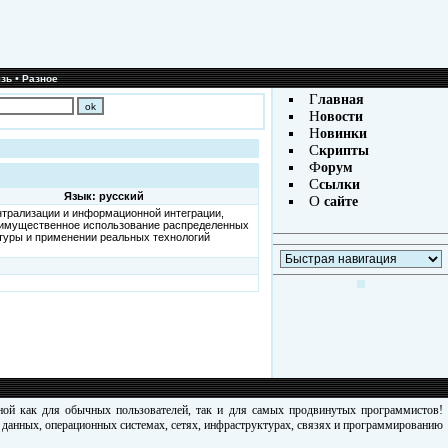
•
зь
Разное
Г
лавная
Н
овости
Н
овинки
С
крипты
Ф
орум
С
сылки
Язык: русский
О
сайте
трализации и информационной интеграции,
преимущественное использование распределенных
ктуры и применении реальных технологий
зной как для обычных пользователей, так и для самых продвинутых программистов!
х данных, операционных системах, сетях, инфраструктурах, связях и программированию