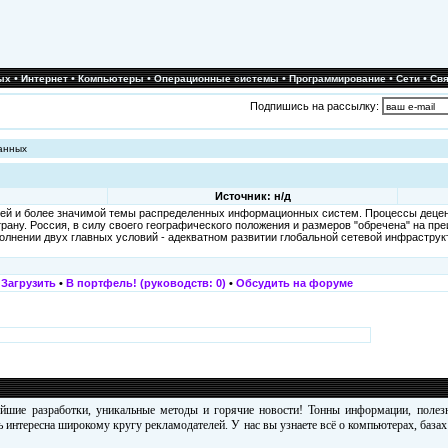
•
•
•
•
•
•
ых
Интернет
Компьютеры
Операционные системы
Программирование
Сети
Свя
Подпишись на рассылку:
анных
Источник: н/д
щей и более значимой темы распределенных информационных систем. Процессы децен
рану. Россия, в силу своего географического положения и размеров "обречена" на 
полнении двух главных условий - адекватном развитии глобальной сетевой инфрастру
•
Загрузить
•
В портфель! (руководств: 0)
•
Обсудить на форуме
ейшие разработки, уникальные методы и горячие новости! Тонны информации, поле
 интересна широкому кругу рекламодателей. У нас вы узнаете всё о компьютерах, база