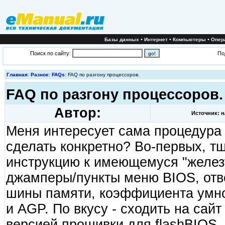
•
•
•
Базы данных
Интернет
Компьютеры
Опер
Поиск по сайту:
По
Главная
:
Разное
:
FAQs
: FAQ по разгону процессоров.
FAQ по разгону процессоров.
Автор:
Источник: н
Меня интересует сама процедура 
сделать конкретно? Во-первых, т
инструкцию к имеющемуся "желез
джамперы/пункты меню BIOS, отв
шины памяти, коэффициента умно
и AGP. По вкусу - сходить на сай
версией прошивки для flashBIOS.