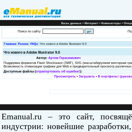
•
•
•
Базы данных
Интернет
Компьютеры
Опер
Поиск по сайту:
По
Главная
:
Разное
:
FAQs
: Что нового в Adobe Illustrator 9.0
Что нового в Adobe Illustrator 9.0
Автор:
Артем Герасимович
Поддержка форматов Flash Shockwave (SWF), SVG (масштабируемая векторная граф
Возможность отимизации графики для Web и предварительный просмотр различных 
Доступные файлы (
отрапортовать об ошибке!
):
Просмотреть
•
Загрузить
•
В портфель! (руково
Emanual.ru – это сайт, посвя
индустрии: новейшие разработки,