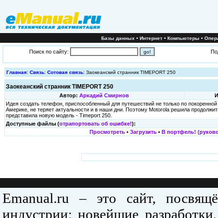
•
•
•
Базы данных
Интернет
Компьютеры
Опер
Поиск по сайту:
По
Главная
:
Связь
:
Сотовая связь
: Заокеанский странник TIMEPORT 250
Заокеанский странник TIMEPORT 250
Автор:
Аркадий Смирнов
И
Идея создать телефон, приспособленный для путешествий не только по покоренной
Америке, не теряет актуальности и в наши дни. Поэтому Motorola решила продолжи
представила новую модель - Timeport 250.
Доступные файлы (
отрапортовать об ошибке!
):
Просмотреть
•
Загрузить
•
В портфель! (руково
Emanual.ru – это сайт, посвя
индустрии: новейшие разработки,