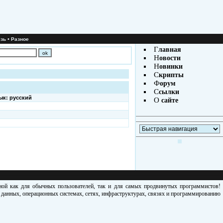
•
зь
Разное
Г
лавная
Н
овости
Н
овинки
С
крипты
Ф
орум
С
сылки
ык: русский
О
сайте
зной как для обычных пользователей, так и для самых продвинутых программистов!
х данных, операционных системах, сетях, инфраструктурах, связях и программированию