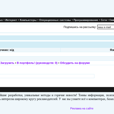
•
•
•
•
•
•
ых
Интернет
Компьютеры
Операционные системы
Программирование
Сети
Свя
Подпишись на рассылку:
очник: н/д
Яз
•
Загрузить
•
В портфель! (руководств: 0)
•
Обсудить на форуме
ейшие разработки, уникальные методы и горячие новости! Тонны информации, поле
 интересна широкому кругу рекламодателей. У нас вы узнаете всё о компьютерах, база
Реклама на сайте