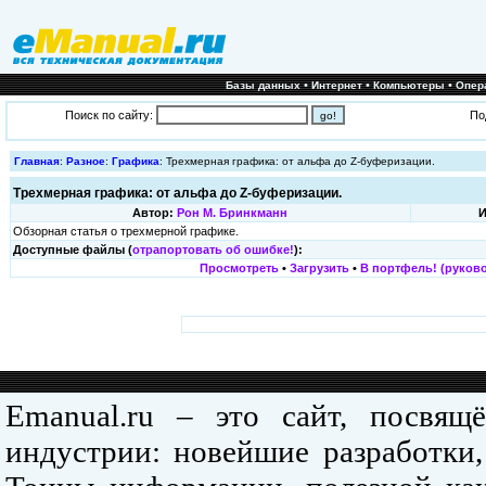
•
•
•
Базы данных
Интернет
Компьютеры
Опер
Поиск по сайту:
По
Главная
:
Разное
:
Графика
: Трехмерная графика: от альфа до Z-буферизации.
Трехмерная графика: от альфа до Z-буферизации.
Автор:
Рон М. Бринкманн
И
Обзорная статья о трехмерной графике.
Доступные файлы (
отрапортовать об ошибке!
):
Просмотреть
•
Загрузить
•
В портфель! (руково
Emanual.ru – это сайт, посвя
индустрии: новейшие разработки,