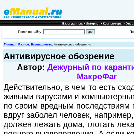
•
•
•
Базы данных
Интернет
Компьютеры
Опер
Поиск по сайту:
По
Главная
:
Разное
:
Безопасность
: Антивирусное обозрение
Антивирусное обозрение
Автор:
Дежурный по карант
МакроФаг
Действительно, в чем-то есть сх
живыми вирусами и компьютерны
по своим вредным последствиям 
вдруг заболел человек, например,
должен лежать дома, глотать лека
полного выздоровления. А если к