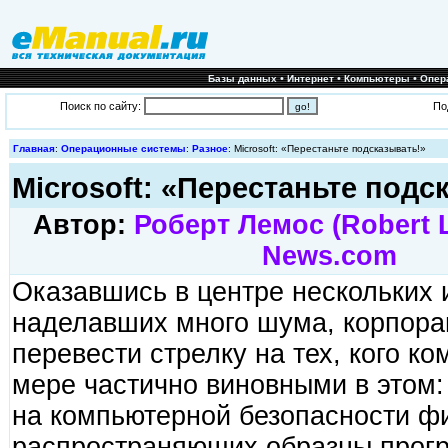
•
•
•
Базы данных
Интернет
Компьютеры
Опер
Поиск по сайту:
По
Главная
:
Операционные системы
:
Разное
: Microsoft: «Перестаньте подсказывать!»
Microsoft: «Перестаньте подс
Автор:
Роберт Лемос (Robert 
News.com
Оказавшись в центре нескольких 
наделавших много шума, корпорац
перевести стрелку на тех, кого к
мере частично виновными в этом
на компьютерной безопасности фи
распространяющих образцы прогр