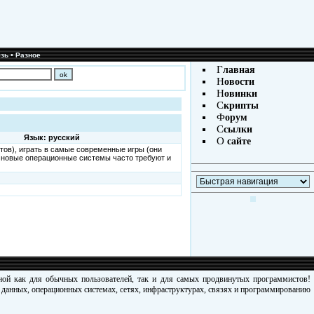
•
зь
Разное
Г
лавная
Н
овости
Н
овинки
С
крипты
Ф
орум
С
сылки
Язык: русский
О
сайте
ов), играть в самые современные игры (они
и новые операционные системы часто требуют и
зной как для обычных пользователей, так и для самых продвинутых программистов!
х данных, операционных системах, сетях, инфраструктурах, связях и программированию