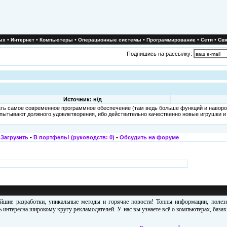
•
•
•
•
•
•
ых
Интернет
Компьютеры
Операционные системы
Программирование
Сети
Свя
Подпишись на рассылку:
Источник: н/д
ать самое современное программное обеспечение (там ведь больше функций и наворот
 испытывают должного удовлетворения, ибо действительно качественно новые игрушки 
•
Загрузить
•
В портфель! (руководств: 0)
•
Обсудить на форуме
ейшие разработки, уникальные методы и горячие новости! Тонны информации, поле
 интересна широкому кругу рекламодателей. У нас вы узнаете всё о компьютерах, база