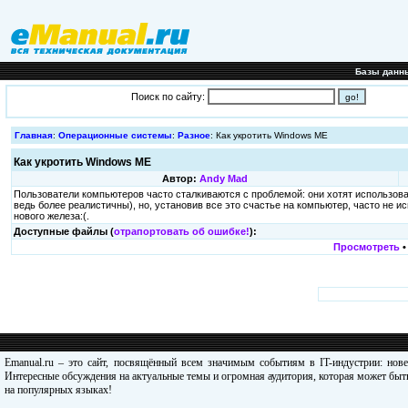
Базы данн
Поиск по сайту:
Главная
:
Операционные системы
:
Разное
: Как укротить Windows ME
Как укротить Windows ME
Автор:
Andy Mad
Пользователи компьютеров часто сталкиваются с проблемой: они хотят использов
ведь более реалистичны), но, установив все это счастье на компьютер, часто не
нового железа:(.
Доступные файлы (
отрапортовать об ошибке!
):
Просмотреть
Emanual.ru – это сайт, посвящённый всем значимым событиям в IT-индустрии: нов
Интересные обсуждения на актуальные темы и огромная аудитория, которая может быть
на популярных языках!