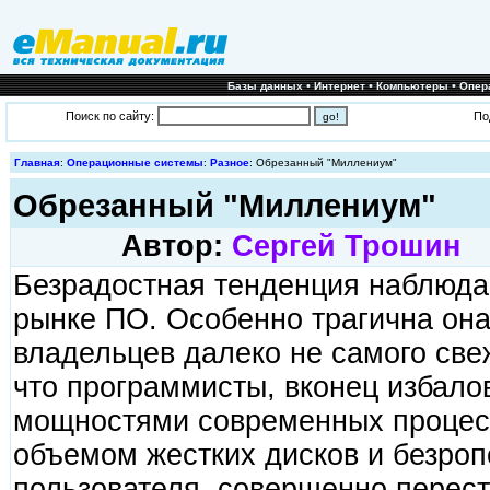
•
•
•
Базы данных
Интернет
Компьютеры
Опер
Поиск по сайту:
По
Главная
:
Операционные системы
:
Разное
: Обрезанный "Миллениум"
Обрезанный "Миллениум"
Автор:
Сергей Трошин
Безрадостная тенденция наблюда
рынке ПО. Особенно трагична она 
владельцев далеко не самого свеж
что программисты, вконец избало
мощностями современных процес
объемом жестких дисков и безроп
пользователя, совершенно перест