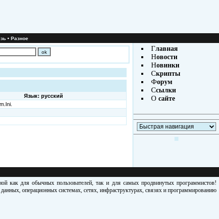
•
зь
Разное
Г
лавная
Н
овости
Н
овинки
С
крипты
Ф
орум
С
сылки
Язык: русский
О
сайте
.Ini.
зной как для обычных пользователей, так и для самых продвинутых программистов!
х данных, операционных системах, сетях, инфраструктурах, связях и программированию