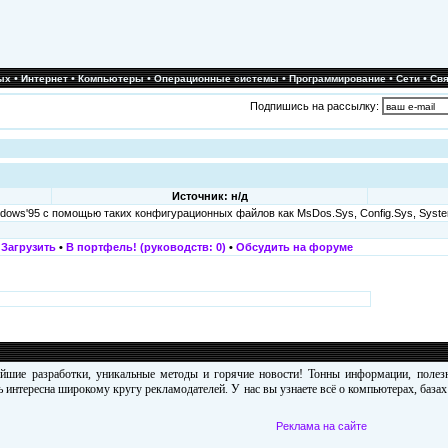
•
•
•
•
•
•
ых
Интернет
Компьютеры
Операционные системы
Программирование
Сети
Свя
Подпишись на рассылку:
Источник: н/д
ows'95 с помощью таких конфигypационных файлов как MsDos.Sys, Config.Sys, System
•
Загрузить
•
В портфель! (руководств: 0)
•
Обсудить на форуме
ейшие разработки, уникальные методы и горячие новости! Тонны информации, поле
 интересна широкому кругу рекламодателей. У нас вы узнаете всё о компьютерах, база
Реклама на сайте