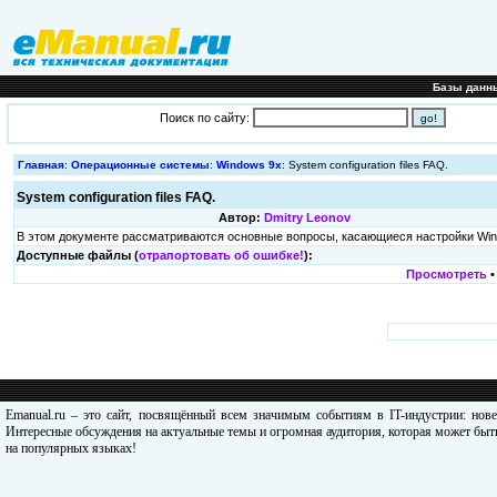
Базы данн
Поиск по сайту:
Главная
:
Операционные системы
:
Windows 9x
: System configuration files FAQ.
System configuration files FAQ.
Автор:
Dmitry Leonov
В этом докyменте pассматpиваются основные вопpосы, касающиеся настpойки Wind
Доступные файлы (
отрапортовать об ошибке!
):
Просмотреть
Emanual.ru – это сайт, посвящённый всем значимым событиям в IT-индустрии: нов
Интересные обсуждения на актуальные темы и огромная аудитория, которая может быть
на популярных языках!