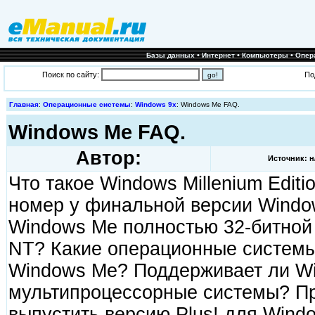
•
•
•
Базы данных
Интернет
Компьютеры
Опер
Поиск по сайту:
По
Главная
:
Операционные системы
:
Windows 9x
: Windows Me FAQ.
Windows Me FAQ.
Автор:
Источник: н
Что такое Windows Millenium Edit
номер у финальной версии Windo
Windows Me полностью 32-битной
NT? Какие операционные системы
Windows Me? Поддерживает ли W
мультипроцессорные системы? Пр
выпустить версию Plus! для Wind