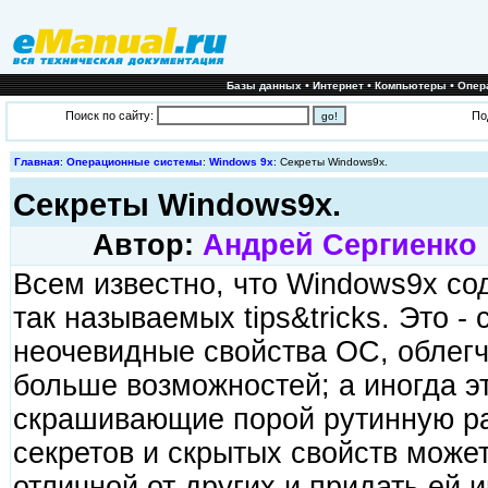
•
•
•
Базы данных
Интернет
Компьютеры
Опер
Поиск по сайту:
По
Главная
:
Операционные системы
:
Windows 9x
: Секреты Windows9x.
Секреты Windows9x.
Автор:
Андрей Сергиенко
Всем известно, что Windows9x со
так называемых tips&tricks. Это -
неочевидные свойства ОС, облег
больше возможностей; а иногда э
скрашивающие порой рутинную ра
секретов и скрытых свойств може
отличной от других и придать ей 