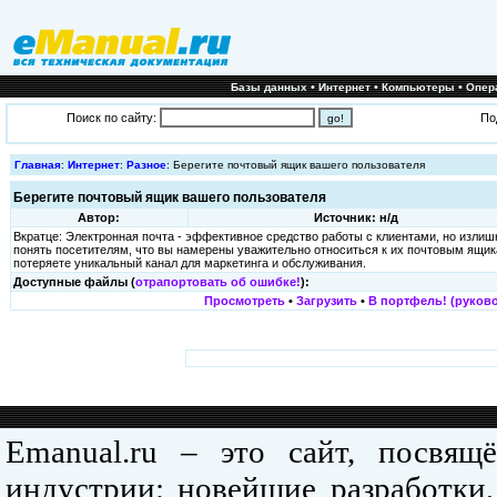
•
•
•
Базы данных
Интернет
Компьютеры
Опер
Поиск по сайту:
По
Главная
:
Интернет
:
Разное
: Берегите почтовый ящик вашего пользователя
Берегите почтовый ящик вашего пользователя
Автор:
Источник: н/д
Вкратце: Электронная почта - эффективное средство работы с клиентами, но излиш
понять посетителям, что вы намерены уважительно относиться к их почтовым ящика
потеряете уникальный канал для маркетинга и обслуживания.
Доступные файлы (
отрапортовать об ошибке!
):
Просмотреть
•
Загрузить
•
В портфель! (руково
Emanual.ru – это сайт, посвя
индустрии: новейшие разработки,