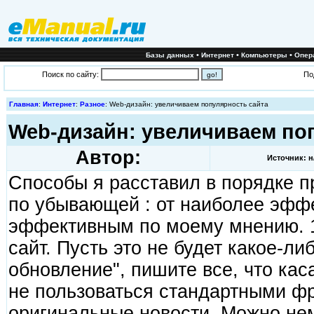
•
•
•
Базы данных
Интернет
Компьютеры
Опер
Поиск по сайту:
По
Главная
:
Интернет
:
Разное
: Web-дизайн: увеличиваем популярность сайта
Web-дизайн: увеличиваем по
Автор:
Источник: н
Способы я расставил в порядке п
по убывающей : от наиболее эфф
эффективным по моему мнению. 
сайт. Пусть это не будет какое-л
обновление", пишите все, что кас
не пользоваться стандартными ф
оригинальные новости. Можно не