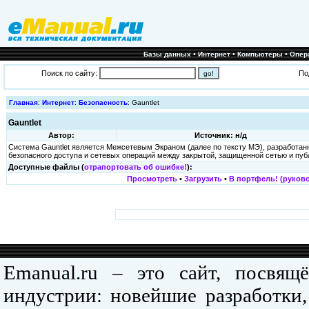
•
•
•
Базы данных
Интернет
Компьютеры
Опер
Поиск по сайту:
По
Главная
:
Интернет
:
Безопасность
: Gauntlet
Gauntlet
Автор:
Источник: н/д
Система Gauntlet является Межсетевым Экраном (далее по тексту МЭ), разработан
безопасного доступа и сетевых операций между закрытой, защищенной сетью и публи
Доступные файлы (
отрапортовать об ошибке!
):
Просмотреть
•
Загрузить
•
В портфель! (руково
Emanual.ru – это сайт, посвя
индустрии: новейшие разработки,